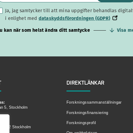
Ja, jag samtycker till att mina uppgifter behandlas digital
dataskyddsförordningen
i enlighet med
dataskyddsförordningen (GDPR)
(GDPR)
u kan när som helst ändra ditt samtycke
Visa m
T
DIREKTLÄNKAR
ss:
Forskningssammanställningar
an 5, Stockholm
Forskningsfinansiering
Forskningsprofil
104 62 Stockholm
Om webbplatsen