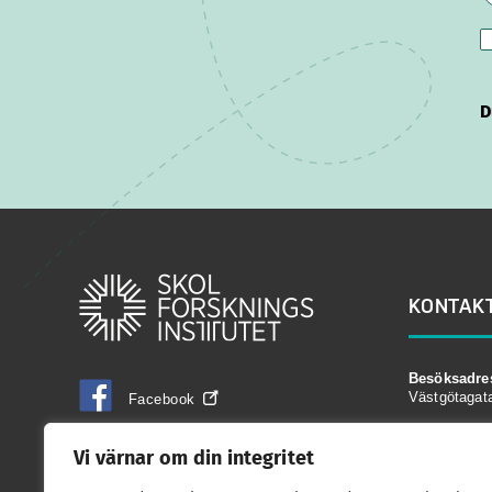
D
KONTAK
Besöksadre
Västgötagat
Facebook
Postadress:
Vi värnar om din integritet
LinkedIn
Box 17178, 