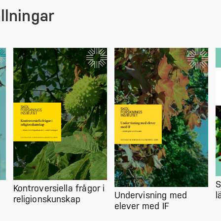
lningar
S
Kontroversiella frågor i
l
Undervisning med
religionskunskap
elever med IF