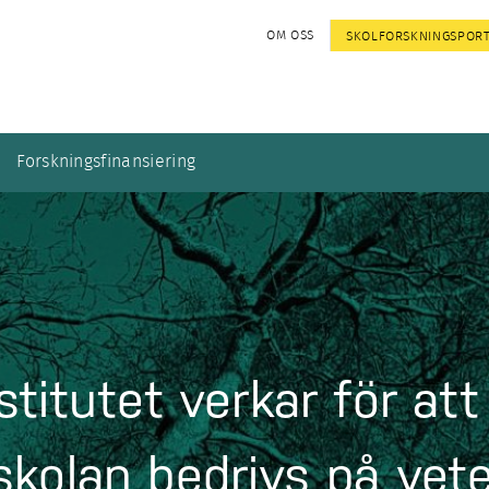
OM OSS
SKOLFORSKNINGSPOR
Forskningsfinansiering
stitutet verkar för att
skolan bedrivs på vet