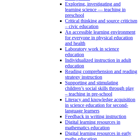
Exploring, investigating and
learning science — teaching in
preschool
Critical thinking and source criticism
– civic education
An accessible learning environment
for everyone in physical education
and health
Laboratory work in science
education
Individualized instruction in adult
education
Reading comprehension and reading
strategy instruction
Supporting and stimulating
children’s social skills through play
– teaching in pre-school
Literacy and knowledge acquisition
in science education for second-
language learners
Feedback in writing instruction
Digital learning resources in
mathematics education
Digital learning resources in early
maths education