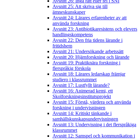
Avsnitt 26: Inga rätt eller fel i SNI
Avsnitt 25: Att skriva sig till
ämneskunskaper
Avsnitt 24: Lärares erfarenheter av att
använda forskning
Avsnitt 23: Antibiotikaresistens och elevers
handlingskompetens
Avsnitt 22: Den fria tidens lärande i
fritidshem
Avsnitt 21: Undersökande arbetssätt
Avsnitt 20: Hjärnforskning och lärande
Avsnitt 19: Praktiknära forskning i
flerspråkig förskola
Avsnitt 18: Lärares ledarskap främjar
studiero i klassrummet
Avsnitt 17: Lustfyllt lärande?
Avsnitt 16: Animerad kemi, ett
Skolforskningsinstitutsprojekt
Avsnitt 15: Förstå, värdera och använda
forskning i undervisningen
Avsnitt 14: Kritiskt tänkande i
samhällskunskapsundervisningen
Avsnitt 13: Undervisning i det flerspråkiga
klassrummet
Avsnitt 12: Samspel och kommunikation i