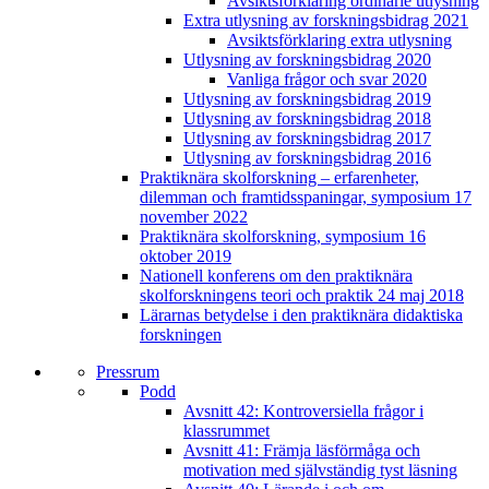
Avsiktsförklaring ordinarie utlysning
Extra utlysning av forskningsbidrag 2021
Avsiktsförklaring extra utlysning
Utlysning av forskningsbidrag 2020
Vanliga frågor och svar 2020
Utlysning av forskningsbidrag 2019
Utlysning av forskningsbidrag 2018
Utlysning av forskningsbidrag 2017
Utlysning av forskningsbidrag 2016
Praktiknära skolforskning – erfarenheter,
dilemman och framtidsspaningar, symposium 17
november 2022
Praktiknära skolforskning, symposium 16
oktober 2019
Nationell konferens om den praktiknära
skolforskningens teori och praktik 24 maj 2018
Lärarnas betydelse i den praktiknära didaktiska
forskningen
Pressrum
Podd
Avsnitt 42: Kontroversiella frågor i
klassrummet
Avsnitt 41: Främja läsförmåga och
motivation med självständig tyst läsning