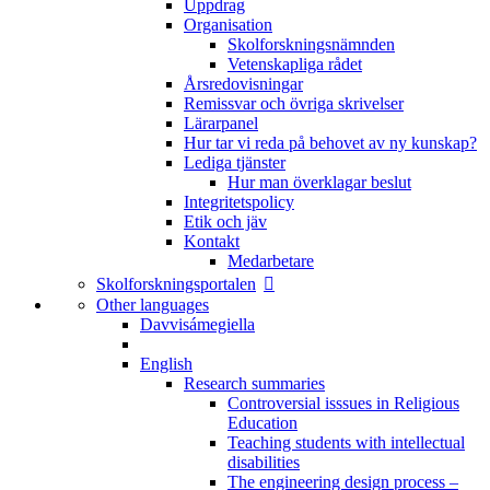
Uppdrag
Organisation
Skolforskningsnämnden
Vetenskapliga rådet
Årsredovisningar
Remissvar och övriga skrivelser
Lärarpanel
Hur tar vi reda på behovet av ny kunskap?
Lediga tjänster
Hur man överklagar beslut
Integritetspolicy
Etik och jäv
Kontakt
Medarbetare
Skolforskningsportalen
Other languages
Davvisámegiella
English
Research summaries
Controversial isssues in Religious
Education
Teaching students with intellectual
disabilities
The engineering design process –