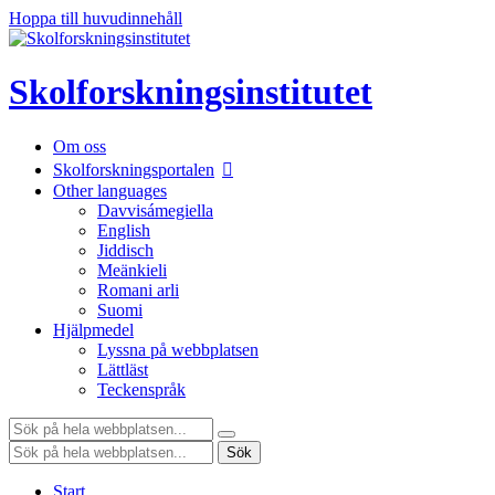
Hoppa till huvudinnehåll
Skolforskningsinstitutet
Om oss
Skolforskningsportalen
Other languages
Davvisámegiella
English
Jiddisch
Meänkieli
Romani arli
Suomi
Hjälpmedel
Lyssna på webbplatsen
Lättläst
Teckenspråk
Sök:
Sök:
Sök
Start