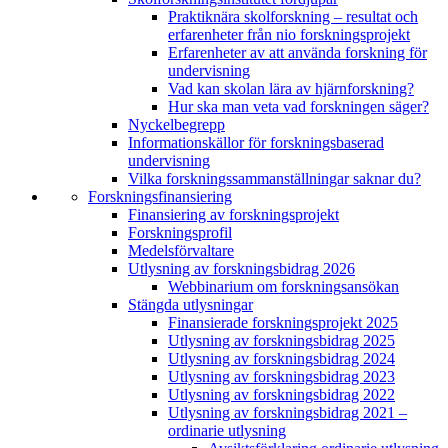
Praktiknära skolforskning – resultat och
erfarenheter från nio forskningsprojekt
Erfarenheter av att använda forskning för
undervisning
Vad kan skolan lära av hjärnforskning?
Hur ska man veta vad forskningen säger?
Nyckelbegrepp
Informationskällor för forskningsbaserad
undervisning
Vilka forskningssammanställningar saknar du?
Forskningsfinansiering
Finansiering av forskningsprojekt
Forskningsprofil
Medelsförvaltare
Utlysning av forskningsbidrag 2026
Webbinarium om forskningsansökan
Stängda utlysningar
Finansierade forskningsprojekt 2025
Utlysning av forskningsbidrag 2025
Utlysning av forskningsbidrag 2024
Utlysning av forskningsbidrag 2023
Utlysning av forskningsbidrag 2022
Utlysning av forskningsbidrag 2021 –
ordinarie utlysning