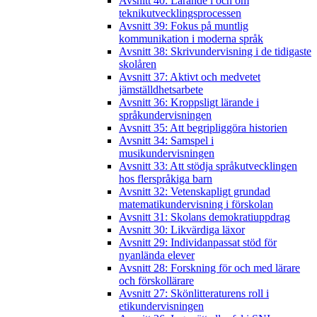
Avsnitt 40: Lärande i och om
teknikutvecklingsprocessen
Avsnitt 39: Fokus på muntlig
kommunikation i moderna språk
Avsnitt 38: Skrivundervisning i de tidigaste
skolåren
Avsnitt 37: Aktivt och medvetet
jämställdhetsarbete
Avsnitt 36: Kroppsligt lärande i
språkundervisningen
Avsnitt 35: Att begripliggöra historien
Avsnitt 34: Samspel i
musikundervisningen
Avsnitt 33: Att stödja språkutvecklingen
hos flerspråkiga barn
Avsnitt 32: Vetenskapligt grundad
matematikundervisning i förskolan
Avsnitt 31: Skolans demokratiuppdrag
Avsnitt 30: Likvärdiga läxor
Avsnitt 29: Individanpassat stöd för
nyanlända elever
Avsnitt 28: Forskning för och med lärare
och förskollärare
Avsnitt 27: Skönlitteraturens roll i
etikundervisningen