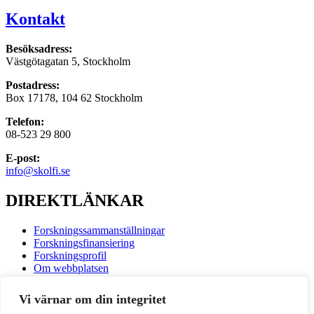
Kontakt
Besöksadress:
Västgötagatan 5, Stockholm
Postadress:
Box 17178, 104 62 Stockholm
Telefon:
08-523 29 800
E-post:
info@skolfi.se
DIREKTLÄNKAR
Forskningssammanställningar
Forskningsfinansiering
Forskningsprofil
Om webbplatsen
Tillgänglighetsredogörelse
Skolforskningsportalen
Vi värnar om din integritet