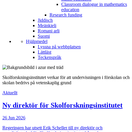
Classroom dialogue in mathematics
education
Research funding
Jiddisch
Meänkieli
Romani arli
Suomi
Hjälpmedel
Lyssna på webbplatsen
Lättläst
Teckenspråk
Skolforskningsinstitutet verkar för att undervisningen i förskolan och
skolan bedrivs på vetenskaplig grund
Aktuellt
Ny direktör för Skolforsknings­institutet
26 Jun 2026
Regeringen har utsett Erik Scheller till ny direktör och