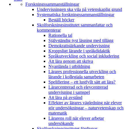
Forskningssammanställningar
Undervisningen ska vila på vetenskaplig grund
Systematiska forskningssammanställningar
Beställ böcker
Skolforskningsinstitutet sammanfattar och
kommenterar
Rationella tal
Självständig tyst läsning med tillägg
Demokratistärkande undervisning
Kroppsligt lärande i språkdidaktik
Språkutveckling och social inkludering
Att lära genom att skriva
Nyanlända i utbildning
Lärares professionella utveckling och
lärande i kollegiala samarbeten
Spelifiering – ett lustfyllt sätt att lära?
Lärarcentrerad och elevcentrerad
undervisning i samspel
Att lära på avstånd
Effekter av lärares vägledning när elever
gör undersökningar – naturvetenskap och
matematik
Lärarens roll när elever arbetar
undersökande
Skolforskningsinstitutet fördjupar