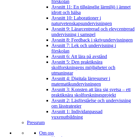
förskolan
Avsnitt 11: En tillgänglig lärmiljö i ämnet
idrott och hälsa
Avsnitt 10: Laborationer i
naturvetenskapsundervisningen
Avsnitt 9: Lärarcentrerad och elevcentrerad
undervisning i samspel
Avsnitt 8: Feedback i skrivundervisningen
Avsnitt 7: Lek och undervisning i
förskolan
Avsnitt 6: Att lära på avstånd
Avsnitt 5: Den praktiknära
skolforskningens möjligheter och
utmaningar
Avsnitt 4: Digitala lärresurser i
matematikundervisningen
Avsnitt 3: Konsten att lära sig svetsa – ett
praktiknära skolforskningsprojekt
Avsnitt 2: Läsförståelse och undervisning
om lässtrategier
Avsnitt 1: Individanpassad
vuxenutbildning
Pressrum
Om oss