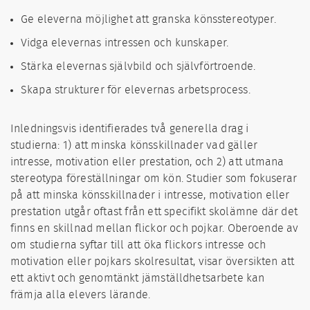
Ge eleverna möjlighet att granska könsstereotyper.
Vidga elevernas intressen och kunskaper.
Stärka elevernas självbild och självförtroende.
Skapa strukturer för elevernas arbetsprocess.
Inledningsvis identifierades två generella drag i
studierna: 1) att minska köns­skillnader vad gäller
intresse, motivation eller prestation, och 2) att utmana
stereotypa föreställ­ningar om kön. Studier som fokuserar
på att minska könsskillnader i intresse, motiva­tion eller
prestation utgår oftast från ett specifikt skolämne där det
finns en skillnad mellan flickor och pojkar. Oberoende av
om studierna syftar till att öka flickors intresse och
motivation eller pojkars skolresultat, visar översikten att
ett aktivt och genomtänkt jämställdhetsarbete kan
främja alla elevers lärande.