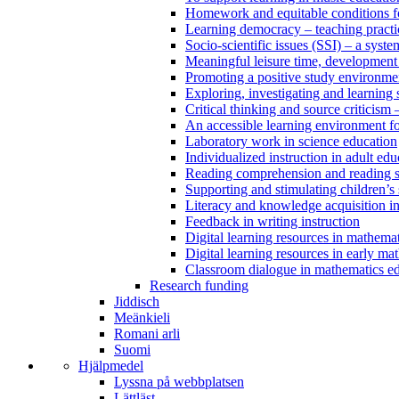
Homework and equitable conditions fo
Learning democracy – teaching practi
Socio-scientific issues (SSI) – a sys
Meaningful leisure time, development
Promoting a positive study environm
Exploring, investigating and learning
Critical thinking and source criticism 
An accessible learning environment fo
Laboratory work in science education
Individualized instruction in adult edu
Reading comprehension and reading st
Supporting and stimulating children’s 
Literacy and knowledge acquisition in
Feedback in writing instruction
Digital learning resources in mathema
Digital learning resources in early ma
Classroom dialogue in mathematics e
Research funding
Jiddisch
Meänkieli
Romani arli
Suomi
Hjälpmedel
Lyssna på webbplatsen
Lättläst