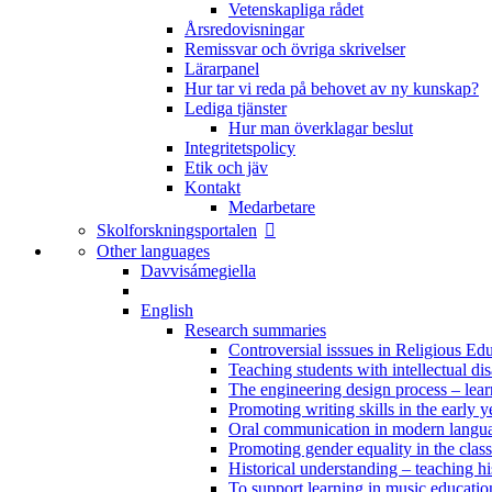
Vetenskapliga rådet
Årsredovisningar
Remissvar och övriga skrivelser
Lärarpanel
Hur tar vi reda på behovet av ny kunskap?
Lediga tjänster
Hur man överklagar beslut
Integritetspolicy
Etik och jäv
Kontakt
Medarbetare
Skolforskningsportalen
Other languages
Davvisámegiella
English
Research summaries
Controversial isssues in Religious Ed
Teaching students with intellectual disa
The engineering design process – lea
Promoting writing skills in the early y
Oral communication in modern langu
Promoting gender equality in the clas
Historical understanding – teaching h
To support learning in music educatio