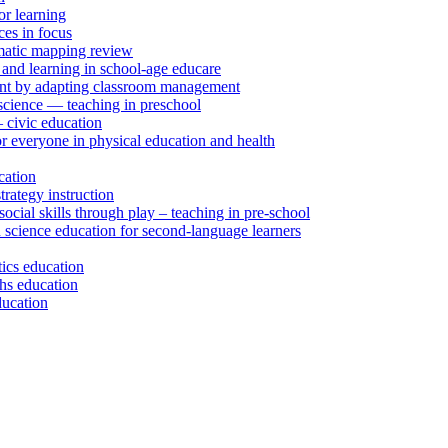
r learning
ces in focus
tematic mapping review
 and learning in school-age educare
ent by adapting classroom management
 science — teaching in preschool
– civic education
r everyone in physical education and health
cation
rategy instruction
social skills through play – teaching in pre-school
 science education for second-language learners
tics education
ths education
ducation