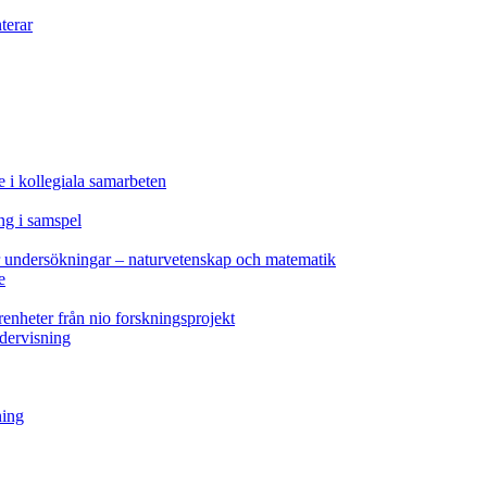
terar
e i kollegiala samarbeten
ng i samspel
ör undersökningar – naturvetenskap och matematik
e
renheter från nio forskningsprojekt
ndervisning
ning