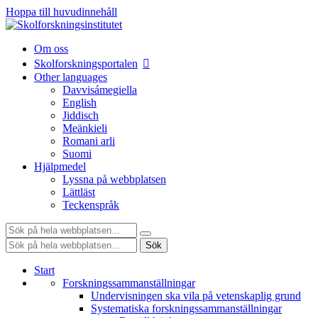
Hoppa till huvudinnehåll
Om oss
Skolforskningsportalen
Other languages
Davvisámegiella
English
Jiddisch
Meänkieli
Romani arli
Suomi
Hjälpmedel
Lyssna på webbplatsen
Lättläst
Teckenspråk
Sök:
Sök:
Sök
Start
Forskningssammanställningar
Undervisningen ska vila på vetenskaplig grund
Systematiska forskningssammanställningar