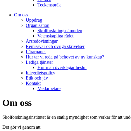
Teckenspråk
Om oss
Uppdrag
Organisation
Skolforskningsnämnden
Vetenskapliga rådet
Årsredovisningar
Remissvar och övriga skrivelser
Lärarpanel
Hur tar vi reda på behovet av ny kunskap?
Lediga tjänster
Hur man överklagar beslut
Integritetspolicy
Etik och jäv
Kontakt
Medarbetare
Om oss
Skolforskningsinstitutet är en statlig myndighet som verkar för att un
Det gör vi genom att