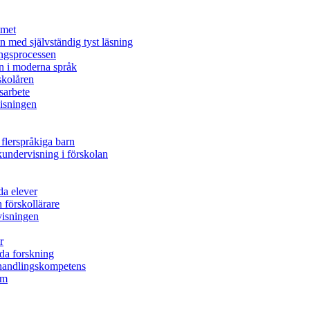
mmet
n med självständig tyst läsning
ingsprocessen
n i moderna språk
skolåren
sarbete
visningen
 flerspråkiga barn
undervisning i förskolan
da elever
 förskollärare
rvisningen
r
nda forskning
s handlingskompetens
em