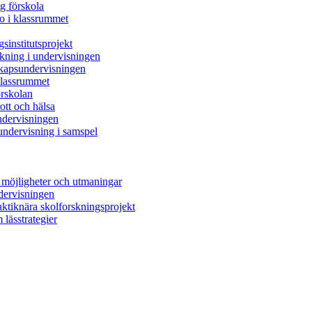
ig förskola
ro i klassrummet
sinstitutsprojekt
skning i undervisningen
skapsundervisningen
 klassrummet
örskolan
rott och hälsa
ndervisningen
undervisning i samspel
 möjligheter och utmaningar
ndervisningen
raktiknära skolforskningsprojekt
 lässtrategier