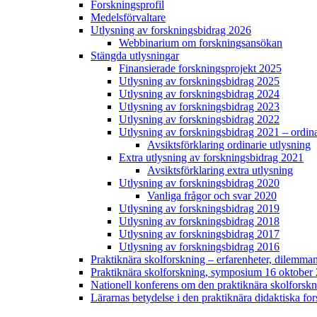
Forskningsprofil
Medelsförvaltare
Utlysning av forskningsbidrag 2026
Webbinarium om forskningsansökan
Stängda utlysningar
Finansierade forskningsprojekt 2025
Utlysning av forskningsbidrag 2025
Utlysning av forskningsbidrag 2024
Utlysning av forskningsbidrag 2023
Utlysning av forskningsbidrag 2022
Utlysning av forskningsbidrag 2021 – ordina
Avsiktsförklaring ordinarie utlysning
Extra utlysning av forskningsbidrag 2021
Avsiktsförklaring extra utlysning
Utlysning av forskningsbidrag 2020
Vanliga frågor och svar 2020
Utlysning av forskningsbidrag 2019
Utlysning av forskningsbidrag 2018
Utlysning av forskningsbidrag 2017
Utlysning av forskningsbidrag 2016
Praktiknära skolforskning – erfarenheter, dilem
Praktiknära skolforskning, symposium 16 oktober
Nationell konferens om den praktiknära skolforskn
Lärarnas betydelse i den praktiknära didaktiska fo