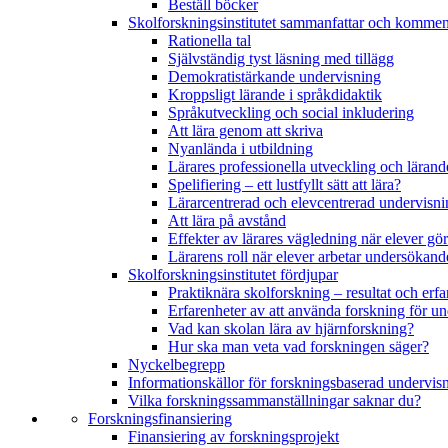
Beställ böcker
Skolforskningsinstitutet sammanfattar och kommen
Rationella tal
Självständig tyst läsning med tillägg
Demokratistärkande undervisning
Kroppsligt lärande i språkdidaktik
Språkutveckling och social inkludering
Att lära genom att skriva
Nyanlända i utbildning
Lärares professionella utveckling och lärand
Spelifiering – ett lustfyllt sätt att lära?
Lärarcentrerad och elevcentrerad undervisni
Att lära på avstånd
Effekter av lärares vägledning när elever g
Lärarens roll när elever arbetar undersökand
Skolforskningsinstitutet fördjupar
Praktiknära skolforskning – resultat och erfa
Erfarenheter av att använda forskning för u
Vad kan skolan lära av hjärnforskning?
Hur ska man veta vad forskningen säger?
Nyckelbegrepp
Informationskällor för forskningsbaserad undervis
Vilka forskningssammanställningar saknar du?
Forskningsfinansiering
Finansiering av forskningsprojekt