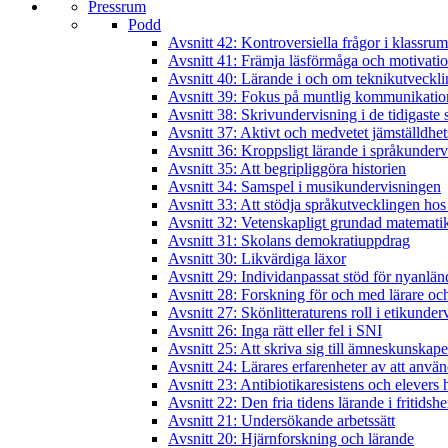
Pressrum
Podd
Avsnitt 42: Kontroversiella frågor i klassru
Avsnitt 41: Främja läsförmåga och motivatio
Avsnitt 40: Lärande i och om teknikutveckl
Avsnitt 39: Fokus på muntlig kommunikatio
Avsnitt 38: Skrivundervisning i de tidigaste 
Avsnitt 37: Aktivt och medvetet jämställdhet
Avsnitt 36: Kroppsligt lärande i språkunder
Avsnitt 35: Att begripliggöra historien
Avsnitt 34: Samspel i musikundervisningen
Avsnitt 33: Att stödja språkutvecklingen hos
Avsnitt 32: Vetenskapligt grundad matematik
Avsnitt 31: Skolans demokratiuppdrag
Avsnitt 30: Likvärdiga läxor
Avsnitt 29: Individanpassat stöd för nyanlän
Avsnitt 28: Forskning för och med lärare och
Avsnitt 27: Skönlitteraturens roll i etikunde
Avsnitt 26: Inga rätt eller fel i SNI
Avsnitt 25: Att skriva sig till ämneskunskape
Avsnitt 24: Lärares erfarenheter av att anvä
Avsnitt 23: Antibiotikaresistens och elever
Avsnitt 22: Den fria tidens lärande i fritidsh
Avsnitt 21: Undersökande arbetssätt
Avsnitt 20: Hjärnforskning och lärande