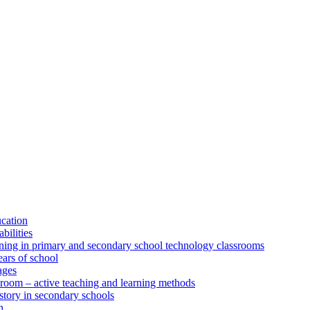
ucation
bilities
rning in primary and secondary school technology classrooms
ears of school
ages
sroom – active teaching and learning methods
istory in secondary schools
n