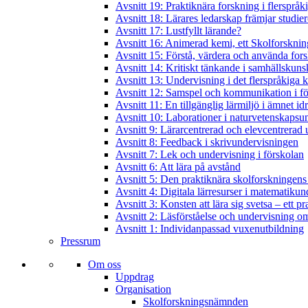
Avsnitt 19: Praktiknära forskning i flerspråk
Avsnitt 18: Lärares ledarskap främjar studie
Avsnitt 17: Lustfyllt lärande?
Avsnitt 16: Animerad kemi, ett Skolforskning
Avsnitt 15: Förstå, värdera och använda for
Avsnitt 14: Kritiskt tänkande i samhällskun
Avsnitt 13: Undervisning i det flerspråkiga
Avsnitt 12: Samspel och kommunikation i f
Avsnitt 11: En tillgänglig lärmiljö i ämnet id
Avsnitt 10: Laborationer i naturvetenskapsu
Avsnitt 9: Lärarcentrerad och elevcentrerad 
Avsnitt 8: Feedback i skrivundervisningen
Avsnitt 7: Lek och undervisning i förskolan
Avsnitt 6: Att lära på avstånd
Avsnitt 5: Den praktiknära skolforskningens
Avsnitt 4: Digitala lärresurser i matematiku
Avsnitt 3: Konsten att lära sig svetsa – ett p
Avsnitt 2: Läsförståelse och undervisning om
Avsnitt 1: Individanpassad vuxenutbildning
Pressrum
Om oss
Uppdrag
Organisation
Skolforskningsnämnden