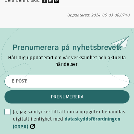
Dela denna sida
Uppdaterad: 2024-06-03 08:07:43
Prenumerera på
nyhetsbrevet!
Håll dig uppdaterad om vår verksamhet och aktuella
händelser.
PRENUMERERA
Ja, jag samtycker till att mina uppgifter behandlas
dataskyddsförordningen
digitalt i enlighet med
dataskyddsförordningen
(GDPR)
(GDPR)