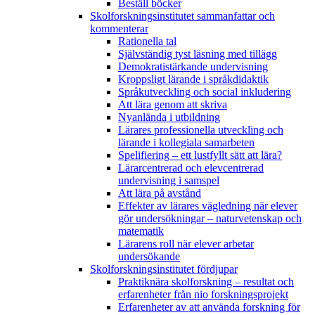
Beställ böcker
Skolforskningsinstitutet sammanfattar och
kommenterar
Rationella tal
Självständig tyst läsning med tillägg
Demokratistärkande undervisning
Kroppsligt lärande i språkdidaktik
Språkutveckling och social inkludering
Att lära genom att skriva
Nyanlända i utbildning
Lärares professionella utveckling och
lärande i kollegiala samarbeten
Spelifiering – ett lustfyllt sätt att lära?
Lärarcentrerad och elevcentrerad
undervisning i samspel
Att lära på avstånd
Effekter av lärares vägledning när elever
gör undersökningar – naturvetenskap och
matematik
Lärarens roll när elever arbetar
undersökande
Skolforskningsinstitutet fördjupar
Praktiknära skolforskning – resultat och
erfarenheter från nio forskningsprojekt
Erfarenheter av att använda forskning för