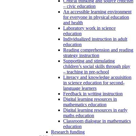
Critical thinking and source criticism
– civic education
An accessible learning environment
for everyone in physical education
and health
Laboratory work in science
education
Individualized instruction in adult
education
Reading comprehension and reading
strategy instruction
Supporting and stimulating
children’s social skills through play
– teaching in pre-school
Literacy and knowledge acquisition
in science education for second-
language learners
Feedback in writing instruction
Digital learning resources in
mathematics education
Digital learning resources in early
maths education
Classroom dialogue in mathematics
education
Research funding