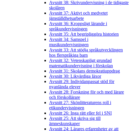
Avsnitt 38: Skrivundervisning i de tidigaste
skolåren
Avsnitt 37: Aktivt och medvetet
jämställdhetsarbete
Avsnitt 36: Kroppsligt lärande i
språkundervisningen
Avsnitt 35: Att begripliggöra historien
Avsnitt 34: Samspel i
musikundervisningen
Avsnitt 33: Att stödja språkutvecklingen
hos flerspråkiga barn
Avsnitt 32: Vetenskapligt grundad
matematikundervisning i förskolan
Avsnitt 31: Skolans demokratiuppdrag
Avsnitt 30: Likvärdiga läxor
Avsnitt 29: Individanpassat stöd för
nyanlända elever
Avsnitt 28: Forskning för och med lärare
och förskollärare
Avsnitt 27: Skönlitteraturens roll i
etikundervisningen
Avsnitt 26: Inga rätt eller fel i SNI
Avsnitt 25: Att skriva sig till
ämneskunskaper
Avsnitt 24: Lärares erfarenheter av att