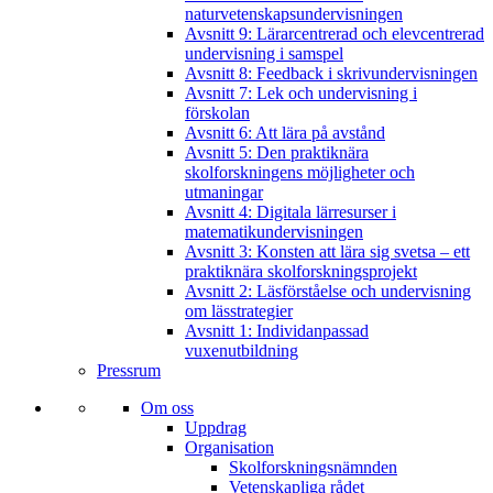
naturvetenskapsundervisningen
Avsnitt 9: Lärarcentrerad och elevcentrerad
undervisning i samspel
Avsnitt 8: Feedback i skrivundervisningen
Avsnitt 7: Lek och undervisning i
förskolan
Avsnitt 6: Att lära på avstånd
Avsnitt 5: Den praktiknära
skolforskningens möjligheter och
utmaningar
Avsnitt 4: Digitala lärresurser i
matematikundervisningen
Avsnitt 3: Konsten att lära sig svetsa – ett
praktiknära skolforskningsprojekt
Avsnitt 2: Läsförståelse och undervisning
om lässtrategier
Avsnitt 1: Individanpassad
vuxenutbildning
Pressrum
Om oss
Uppdrag
Organisation
Skolforskningsnämnden
Vetenskapliga rådet