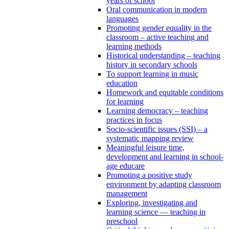
years of school
Oral communication in modern
languages
Promoting gender equality in the
classroom – active teaching and
learning methods
Historical understanding – teaching
history in secondary schools
To support learning in music
education
Homework and equitable conditions
for learning
Learning democracy – teaching
practices in focus
Socio-scientific issues (SSI) – a
systematic mapping review
Meaningful leisure time,
development and learning in school-
age educare
Promoting a positive study
environment by adapting classroom
management
Exploring, investigating and
learning science — teaching in
preschool