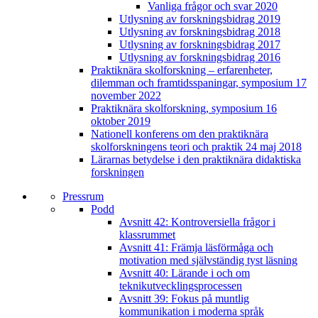
Vanliga frågor och svar 2020
Utlysning av forskningsbidrag 2019
Utlysning av forskningsbidrag 2018
Utlysning av forskningsbidrag 2017
Utlysning av forskningsbidrag 2016
Praktiknära skolforskning – erfarenheter,
dilemman och framtidsspaningar, symposium 17
november 2022
Praktiknära skolforskning, symposium 16
oktober 2019
Nationell konferens om den praktiknära
skolforskningens teori och praktik 24 maj 2018
Lärarnas betydelse i den praktiknära didaktiska
forskningen
Pressrum
Podd
Avsnitt 42: Kontroversiella frågor i
klassrummet
Avsnitt 41: Främja läsförmåga och
motivation med självständig tyst läsning
Avsnitt 40: Lärande i och om
teknikutvecklingsprocessen
Avsnitt 39: Fokus på muntlig
kommunikation i moderna språk