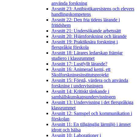
använda forskning
Avsnitt 23: Antibiotikaresistens och elevers
handlingskompetens
Avsnitt 22: Den fria tidens lärande i
fritidshem
Avsnitt 21: Undersökande arbetssätt
Avsnitt 20: Hjärnforskning och lärande
Avsnitt 19: Praktiknära forskning i
flerspråkig förskola
Avsnitt 18: Lärares ledarskap främjar
studiero i klassrummet
Avsnitt 17: Lustfyllt lärande?
Avsnitt 16: Animerad kemi, ett
Skolforskningsinstitutsprojekt
Avsnitt 15: Förstå, värdera och använda
forskning i undervisningen
Avsnitt 14: Kritiskt tänkande i
samhällskunskapsundervisningen
Avsnitt 13: Undervisning i det flerspråkiga
klassrummet
Avsnitt 12: Samspel och kommunikation i
förskolan
Avsnitt 11: En tillgänglig lärmiljö i ämnet
idrott och hälsa
Avsnitt 10: Laborationer i