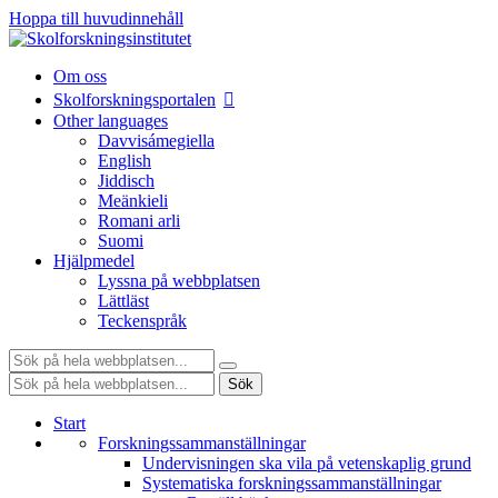
Hoppa till huvudinnehåll
Om oss
Skolforskningsportalen
Other languages
Davvisámegiella
English
Jiddisch
Meänkieli
Romani arli
Suomi
Hjälpmedel
Lyssna på webbplatsen
Lättläst
Teckenspråk
Sök:
Sök:
Sök
Start
Forskningssammanställningar
Undervisningen ska vila på vetenskaplig grund
Systematiska forskningssammanställningar