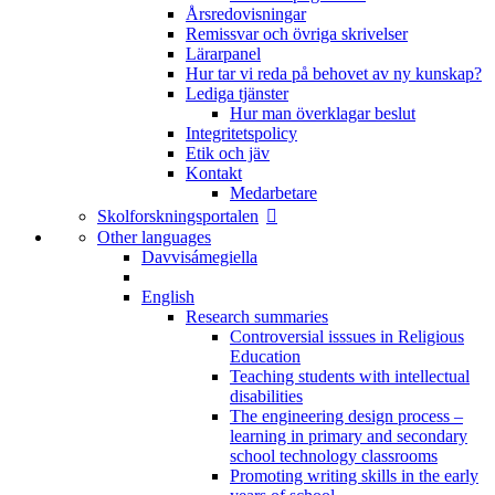
Årsredovisningar
Remissvar och övriga skrivelser
Lärarpanel
Hur tar vi reda på behovet av ny kunskap?
Lediga tjänster
Hur man överklagar beslut
Integritetspolicy
Etik och jäv
Kontakt
Medarbetare
Skolforskningsportalen
Other languages
Davvisámegiella
English
Research summaries
Controversial isssues in Religious
Education
Teaching students with intellectual
disabilities
The engineering design process –
learning in primary and secondary
school technology classrooms
Promoting writing skills in the early