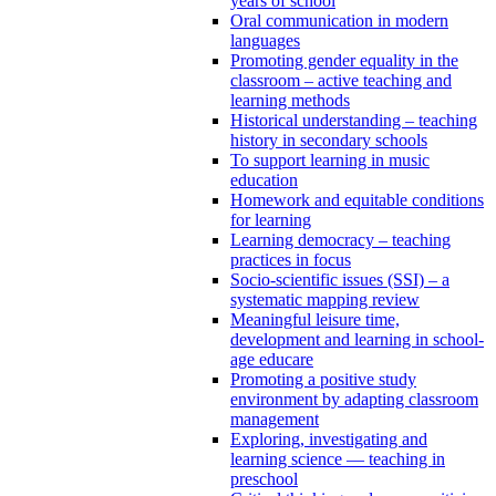
years of school
Oral communication in modern
languages
Promoting gender equality in the
classroom – active teaching and
learning methods
Historical understanding – teaching
history in secondary schools
To support learning in music
education
Homework and equitable conditions
for learning
Learning democracy – teaching
practices in focus
Socio-scientific issues (SSI) – a
systematic mapping review
Meaningful leisure time,
development and learning in school-
age educare
Promoting a positive study
environment by adapting classroom
management
Exploring, investigating and
learning science — teaching in
preschool