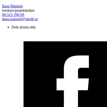
Ilana Manneh
forskare/projektledare
08-523 298 09
ilana.manneh@skolfi.se
Dela denna sida