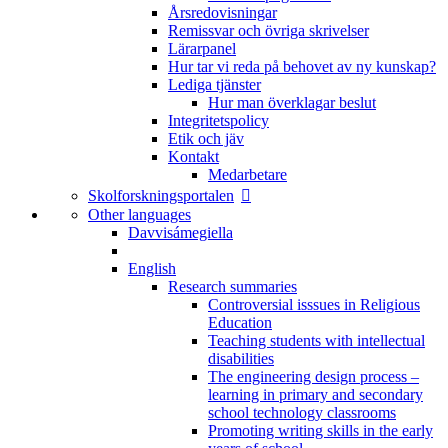
Årsredovisningar
Remissvar och övriga skrivelser
Lärarpanel
Hur tar vi reda på behovet av ny kunskap?
Lediga tjänster
Hur man överklagar beslut
Integritetspolicy
Etik och jäv
Kontakt
Medarbetare
Skolforskningsportalen
Other languages
Davvisámegiella
English
Research summaries
Controversial isssues in Religious
Education
Teaching students with intellectual
disabilities
The engineering design process –
learning in primary and secondary
school technology classrooms
Promoting writing skills in the early