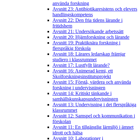
använda forskning
Avsnitt 23: Antibiotikaresistens och elevers
handlingskompetens
Avsnitt 22: Den fria tidens lärande i
fritidshem
Avsnitt 21: Undersökande arbetssätt
Avsnitt 20: Hjärnforskning och lärande
Avsnitt 19: Praktiknära forskning i
flerspråkig förskola
Avsnitt 18: Lärares ledarskap främjar
studiero i klassrummet
Avsnitt 17: Lustfyllt lärande?
Avsnitt 16: Animerad kemi, ett
Skolforskningsinstitutsprojekt
Avsnitt 15: Förstå, värdera och använda
forskning i undervisningen
Avsnitt 14: Kritiskt tänkande i
samhällskunskapsundervisningen
Avsnitt 13: Undervisning i det flerspråkiga
klassrummet
Avsnitt 12: Samspel och kommunikation i
förskolan
Avsnitt 11: En tillgänglig lärmiljö i ämnet
idrott och hälsa
Avsnitt 10: Laborationer i