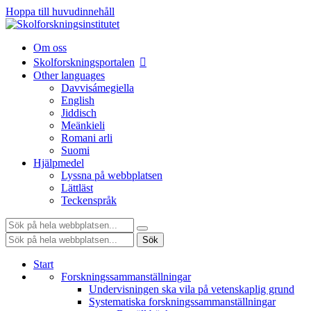
Hoppa till huvudinnehåll
Om oss
Skolforskningsportalen
Other languages
Davvisámegiella
English
Jiddisch
Meänkieli
Romani arli
Suomi
Hjälpmedel
Lyssna på webbplatsen
Lättläst
Teckenspråk
Sök:
Sök:
Sök
Start
Forskningssammanställningar
Undervisningen ska vila på vetenskaplig grund
Systematiska forskningssammanställningar