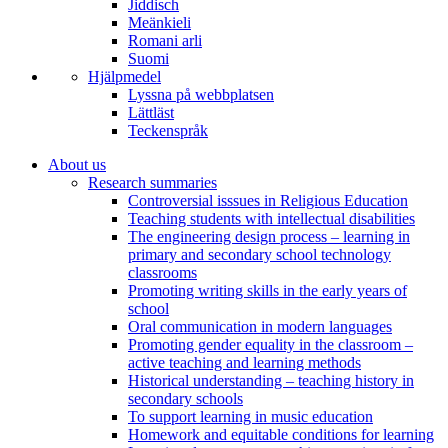
Jiddisch
Meänkieli
Romani arli
Suomi
Hjälpmedel
Lyssna på webbplatsen
Lättläst
Teckenspråk
About us
Research summaries
Controversial isssues in Religious Education
Teaching students with intellectual disabilities
The engineering design process – learning in
primary and secondary school technology
classrooms
Promoting writing skills in the early years of
school
Oral communication in modern languages
Promoting gender equality in the classroom –
active teaching and learning methods
Historical understanding – teaching history in
secondary schools
To support learning in music education
Homework and equitable conditions for learning