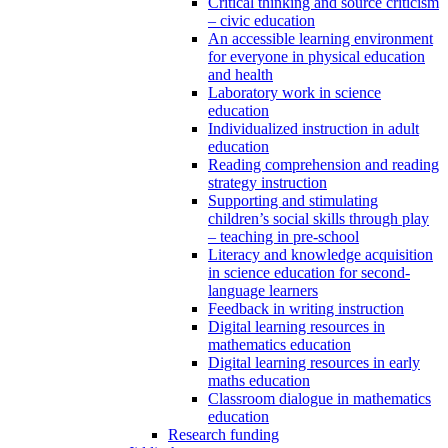
Critical thinking and source criticism
– civic education
An accessible learning environment
for everyone in physical education
and health
Laboratory work in science
education
Individualized instruction in adult
education
Reading comprehension and reading
strategy instruction
Supporting and stimulating
children’s social skills through play
– teaching in pre-school
Literacy and knowledge acquisition
in science education for second-
language learners
Feedback in writing instruction
Digital learning resources in
mathematics education
Digital learning resources in early
maths education
Classroom dialogue in mathematics
education
Research funding