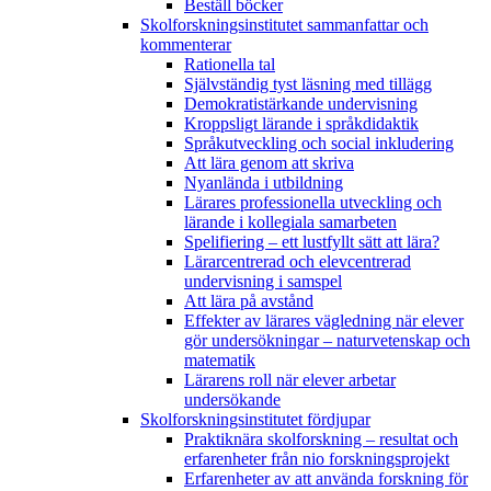
Beställ böcker
Skolforskningsinstitutet sammanfattar och
kommenterar
Rationella tal
Självständig tyst läsning med tillägg
Demokratistärkande undervisning
Kroppsligt lärande i språkdidaktik
Språkutveckling och social inkludering
Att lära genom att skriva
Nyanlända i utbildning
Lärares professionella utveckling och
lärande i kollegiala samarbeten
Spelifiering – ett lustfyllt sätt att lära?
Lärarcentrerad och elevcentrerad
undervisning i samspel
Att lära på avstånd
Effekter av lärares vägledning när elever
gör undersökningar – naturvetenskap och
matematik
Lärarens roll när elever arbetar
undersökande
Skolforskningsinstitutet fördjupar
Praktiknära skolforskning – resultat och
erfarenheter från nio forskningsprojekt
Erfarenheter av att använda forskning för