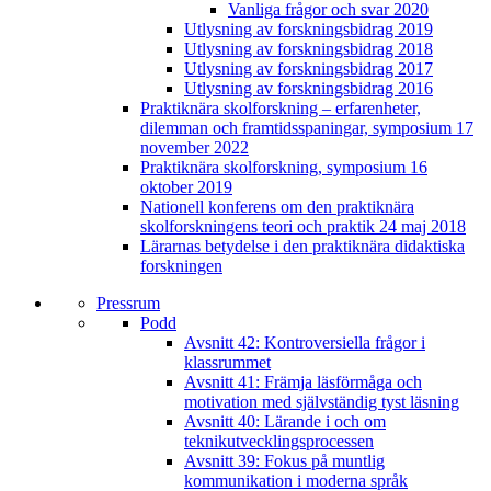
Vanliga frågor och svar 2020
Utlysning av forskningsbidrag 2019
Utlysning av forskningsbidrag 2018
Utlysning av forskningsbidrag 2017
Utlysning av forskningsbidrag 2016
Praktiknära skolforskning – erfarenheter,
dilemman och framtidsspaningar, symposium 17
november 2022
Praktiknära skolforskning, symposium 16
oktober 2019
Nationell konferens om den praktiknära
skolforskningens teori och praktik 24 maj 2018
Lärarnas betydelse i den praktiknära didaktiska
forskningen
Pressrum
Podd
Avsnitt 42: Kontroversiella frågor i
klassrummet
Avsnitt 41: Främja läsförmåga och
motivation med självständig tyst läsning
Avsnitt 40: Lärande i och om
teknikutvecklingsprocessen
Avsnitt 39: Fokus på muntlig
kommunikation i moderna språk