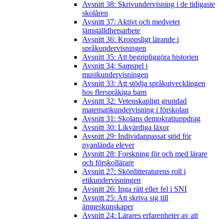
Avsnitt 38: Skrivundervisning i de tidigaste
skolåren
Avsnitt 37: Aktivt och medvetet
jämställdhetsarbete
Avsnitt 36: Kroppsligt lärande i
språkundervisningen
Avsnitt 35: Att begripliggöra historien
Avsnitt 34: Samspel i
musikundervisningen
Avsnitt 33: Att stödja språkutvecklingen
hos flerspråkiga barn
Avsnitt 32: Vetenskapligt grundad
matematikundervisning i förskolan
Avsnitt 31: Skolans demokratiuppdrag
Avsnitt 30: Likvärdiga läxor
Avsnitt 29: Individanpassat stöd för
nyanlända elever
Avsnitt 28: Forskning för och med lärare
och förskollärare
Avsnitt 27: Skönlitteraturens roll i
etikundervisningen
Avsnitt 26: Inga rätt eller fel i SNI
Avsnitt 25: Att skriva sig till
ämneskunskaper
Avsnitt 24: Lärares erfarenheter av att