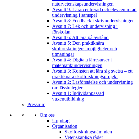
naturvetenskapsundervisningen
Avsnitt 9: Lärarcentrerad och elevcentrerad
undervisning i samspel
Avsnitt 8: Feedback i skrivundervisningen
Avsnitt 7: Lek och undervisning i
förskolan
Avsnitt 6: Att lära på avstånd
Avsnitt 5: Den praktiknära
skolforskningens möjligheter och
utmaningar
Avsnitt 4: Digitala lärresurser i
matematikundervisningen
Avsnitt 3: Konsten att lära sig svetsa – ett
praktiknära skolforskningsprojekt
Avsnitt 2: Läsförståelse och undervisning
om lässtrategier
Avsnitt 1: Individanpassad
vuxenutbildning
Pressrum
Om oss
Uppdrag
Organisation
Skolforskningsnämnden
Vetenskapliga rådet