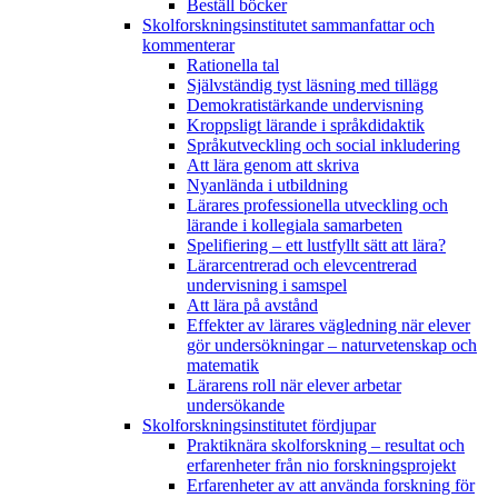
Beställ böcker
Skolforskningsinstitutet sammanfattar och
kommenterar
Rationella tal
Självständig tyst läsning med tillägg
Demokratistärkande undervisning
Kroppsligt lärande i språkdidaktik
Språkutveckling och social inkludering
Att lära genom att skriva
Nyanlända i utbildning
Lärares professionella utveckling och
lärande i kollegiala samarbeten
Spelifiering – ett lustfyllt sätt att lära?
Lärarcentrerad och elevcentrerad
undervisning i samspel
Att lära på avstånd
Effekter av lärares vägledning när elever
gör undersökningar – naturvetenskap och
matematik
Lärarens roll när elever arbetar
undersökande
Skolforskningsinstitutet fördjupar
Praktiknära skolforskning – resultat och
erfarenheter från nio forskningsprojekt
Erfarenheter av att använda forskning för