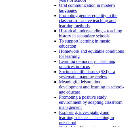
years of school
Oral communication in modern
languages
Promoting gender equality in the
classroom – active teaching and
learning methods
Historical understanding – teaching
history in secondary schools
To support learning in music
education
Homework and equitable conditions
for learning
Learning democracy – teaching
practices in focus
Socio-scientific issues (SSI) – a
systematic mapping review
Meaningful leisure time,
development and learning in school-
age educare
Promoting a positive study
environment by adapting classroom
management
Exploring, investigating and
learning science — teaching in
preschool