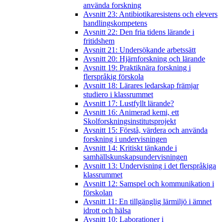
använda forskning
Avsnitt 23: Antibiotikaresistens och elevers
handlingskompetens
Avsnitt 22: Den fria tidens lärande i
fritidshem
Avsnitt 21: Undersökande arbetssätt
Avsnitt 20: Hjärnforskning och lärande
Avsnitt 19: Praktiknära forskning i
flerspråkig förskola
Avsnitt 18: Lärares ledarskap främjar
studiero i klassrummet
Avsnitt 17: Lustfyllt lärande?
Avsnitt 16: Animerad kemi, ett
Skolforskningsinstitutsprojekt
Avsnitt 15: Förstå, värdera och använda
forskning i undervisningen
Avsnitt 14: Kritiskt tänkande i
samhällskunskapsundervisningen
Avsnitt 13: Undervisning i det flerspråkiga
klassrummet
Avsnitt 12: Samspel och kommunikation i
förskolan
Avsnitt 11: En tillgänglig lärmiljö i ämnet
idrott och hälsa
Avsnitt 10: Laborationer i