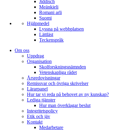
Jiddisch
Meänkieli
Romani arli
Suomi
Hjälpmedel
Lyssna på webbplatsen
Lättläst
Teckenspråk
Om oss
Uppdrag
Organisation
Skolforskningsnämnden
Vetenskapliga rådet
Årsredovisningar
Remissvar och övriga skrivelser
Lärarpanel
Hur tar vi reda på behovet av ny kunskap?
Lediga tjänster
Hur man överklagar beslut
Integritetspolicy
Etik och jäv
Kontakt
Medarbetare