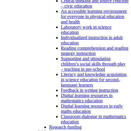
Critical thinking and source criticism
– civic education
An accessible learning environment
for everyone in physical education
and health
Laboratory work in science
education
Individualized instruction in adult
education
Reading comprehension and reading
strategy instruction
Supporting and stimulating
children’s social skills through play
– teaching in pre-school
Literacy and knowledge acquisition
in science education for second-
language learners
Feedback in writing instruction
Digital learning resources in
mathematics education
Digital learning resources in early
maths education
Classroom dialogue in mathematics
education
Research funding