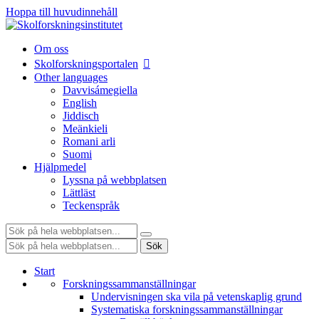
Hoppa till huvudinnehåll
Om oss
Skolforskningsportalen
Other languages
Davvisámegiella
English
Jiddisch
Meänkieli
Romani arli
Suomi
Hjälpmedel
Lyssna på webbplatsen
Lättläst
Teckenspråk
Sök:
Sök:
Sök
Start
Forskningssammanställningar
Undervisningen ska vila på vetenskaplig grund
Systematiska forskningssammanställningar