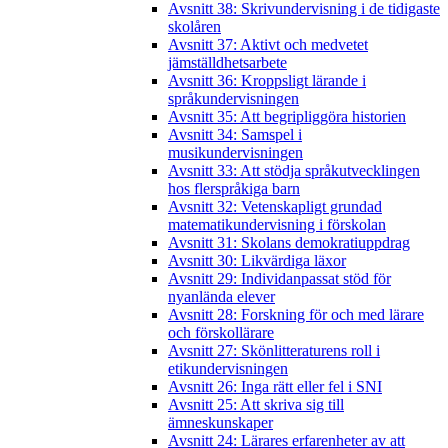
Avsnitt 38: Skrivundervisning i de tidigaste
skolåren
Avsnitt 37: Aktivt och medvetet
jämställdhetsarbete
Avsnitt 36: Kroppsligt lärande i
språkundervisningen
Avsnitt 35: Att begripliggöra historien
Avsnitt 34: Samspel i
musikundervisningen
Avsnitt 33: Att stödja språkutvecklingen
hos flerspråkiga barn
Avsnitt 32: Vetenskapligt grundad
matematikundervisning i förskolan
Avsnitt 31: Skolans demokratiuppdrag
Avsnitt 30: Likvärdiga läxor
Avsnitt 29: Individanpassat stöd för
nyanlända elever
Avsnitt 28: Forskning för och med lärare
och förskollärare
Avsnitt 27: Skönlitteraturens roll i
etikundervisningen
Avsnitt 26: Inga rätt eller fel i SNI
Avsnitt 25: Att skriva sig till
ämneskunskaper
Avsnitt 24: Lärares erfarenheter av att