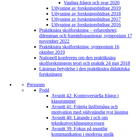
Vanliga frågor och svar 2020
Utlysning av forskningsbidrag 2019
Utlysning av forskningsbidrag 2018
Utlysning av forskningsbidrag 2017
Utlysning av forskningsbidrag 2016
Praktiknära skolforskning – erfarenheter,
dilemman och framtidsspaningar, symposium 17
november 2022
Praktiknära skolforskning, symposium 16
oktober 2019
Nationell konferens om den praktiknära
skolforskningens teori och praktik 24 maj 2018
Lärarnas betydelse i den praktiknära didaktiska
forskningen
Pressrum
Podd
Avsnitt 42: Kontroversiella frågor i
klassrummet
Avsnitt 41: Främja läsförmåga och
motivation med självständig tyst läsning
Avsnitt 40: Lärande i och om
teknikutvecklingsprocessen
Avsnitt 39: Fokus på muntlig
kommunikation i moderna språk