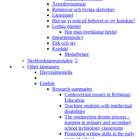
Årsredovisningar
Remissvar och övriga skrivelser
Lärarpanel
Hur tar vi reda på behovet av ny kunskap?
Lediga tjänster
Hur man överklagar beslut
Integritetspolicy
Etik och jäv
Kontakt
Medarbetare
Skolforskningsportalen
Other languages
Davvisámegiella
English
Research summaries
Controversial isssues in Religious
Education
Teaching students with intellectual
disabilities
The engineering design process –
learning in primary and secondary
school technology classrooms
Promoting writing skills in the early