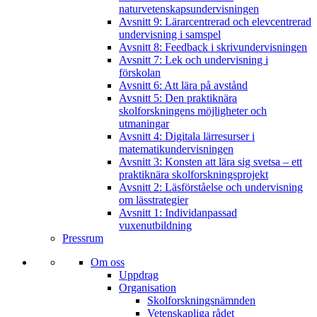
naturvetenskapsundervisningen
Avsnitt 9: Lärarcentrerad och elevcentrerad
undervisning i samspel
Avsnitt 8: Feedback i skrivundervisningen
Avsnitt 7: Lek och undervisning i
förskolan
Avsnitt 6: Att lära på avstånd
Avsnitt 5: Den praktiknära
skolforskningens möjligheter och
utmaningar
Avsnitt 4: Digitala lärresurser i
matematikundervisningen
Avsnitt 3: Konsten att lära sig svetsa – ett
praktiknära skolforskningsprojekt
Avsnitt 2: Läsförståelse och undervisning
om lässtrategier
Avsnitt 1: Individanpassad
vuxenutbildning
Pressrum
Om oss
Uppdrag
Organisation
Skolforskningsnämnden
Vetenskapliga rådet