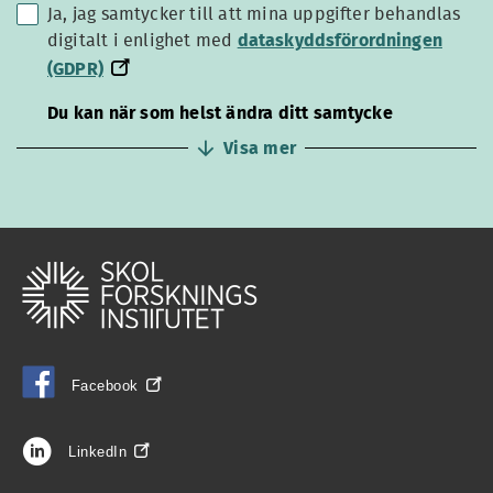
Ja, jag samtycker till att mina uppgifter behandlas
dataskyddsförordningen
digitalt i enlighet med
dataskyddsförordningen
(GDPR)
(GDPR)
Du kan när som helst ändra ditt samtycke
Visa mer
Facebook
LinkedIn