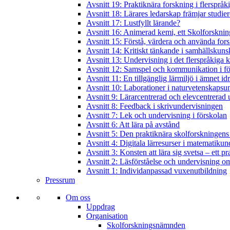
Avsnitt 19: Praktiknära forskning i flerspråk
Avsnitt 18: Lärares ledarskap främjar studie
Avsnitt 17: Lustfyllt lärande?
Avsnitt 16: Animerad kemi, ett Skolforskning
Avsnitt 15: Förstå, värdera och använda for
Avsnitt 14: Kritiskt tänkande i samhällskun
Avsnitt 13: Undervisning i det flerspråkiga
Avsnitt 12: Samspel och kommunikation i f
Avsnitt 11: En tillgänglig lärmiljö i ämnet id
Avsnitt 10: Laborationer i naturvetenskapsu
Avsnitt 9: Lärarcentrerad och elevcentrerad 
Avsnitt 8: Feedback i skrivundervisningen
Avsnitt 7: Lek och undervisning i förskolan
Avsnitt 6: Att lära på avstånd
Avsnitt 5: Den praktiknära skolforskningens
Avsnitt 4: Digitala lärresurser i matematiku
Avsnitt 3: Konsten att lära sig svetsa – ett p
Avsnitt 2: Läsförståelse och undervisning om
Avsnitt 1: Individanpassad vuxenutbildning
Pressrum
Om oss
Uppdrag
Organisation
Skolforskningsnämnden