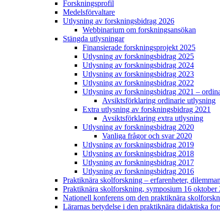
Forskningsprofil
Medelsförvaltare
Utlysning av forskningsbidrag 2026
Webbinarium om forskningsansökan
Stängda utlysningar
Finansierade forskningsprojekt 2025
Utlysning av forskningsbidrag 2025
Utlysning av forskningsbidrag 2024
Utlysning av forskningsbidrag 2023
Utlysning av forskningsbidrag 2022
Utlysning av forskningsbidrag 2021 – ordina
Avsiktsförklaring ordinarie utlysning
Extra utlysning av forskningsbidrag 2021
Avsiktsförklaring extra utlysning
Utlysning av forskningsbidrag 2020
Vanliga frågor och svar 2020
Utlysning av forskningsbidrag 2019
Utlysning av forskningsbidrag 2018
Utlysning av forskningsbidrag 2017
Utlysning av forskningsbidrag 2016
Praktiknära skolforskning – erfarenheter, dilem
Praktiknära skolforskning, symposium 16 oktober
Nationell konferens om den praktiknära skolforskn
Lärarnas betydelse i den praktiknära didaktiska fo