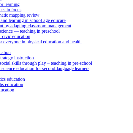
r learning
ces in focus
tematic mapping review
 and learning in school-age educare
ent by adapting classroom management
 science — teaching in preschool
– civic education
r everyone in physical education and health
cation
rategy instruction
social skills through play – teaching in pre-school
 science education for second-language learners
tics education
ths education
ducation