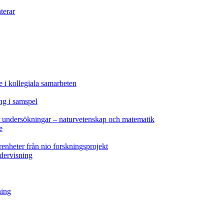
terar
e i kollegiala samarbeten
ng i samspel
ör undersökningar – naturvetenskap och matematik
e
renheter från nio forskningsprojekt
ndervisning
ning