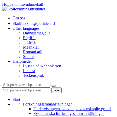
Hoppa till huvudinnehåll
Om oss
Skolforskningsportalen
Other languages
Davvisámegiella
English
Jiddisch
Meänkieli
Romani arli
Suomi
Hjälpmedel
Lyssna på webbplatsen
Lättläst
Teckenspråk
Sök:
Sök:
Sök
Start
Forskningssammanställningar
Undervisningen ska vila på vetenskaplig grund
Systematiska forskningssammanställningar