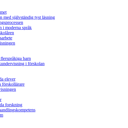
mmet
n med självständig tyst läsning
ingsprocessen
n i moderna språk
skolåren
sarbete
visningen
 flerspråkiga barn
undervisning i förskolan
da elever
 förskollärare
rvisningen
r
nda forskning
s handlingskompetens
em