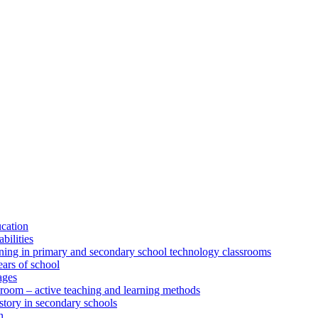
ucation
bilities
rning in primary and secondary school technology classrooms
ears of school
ages
sroom – active teaching and learning methods
istory in secondary schools
n