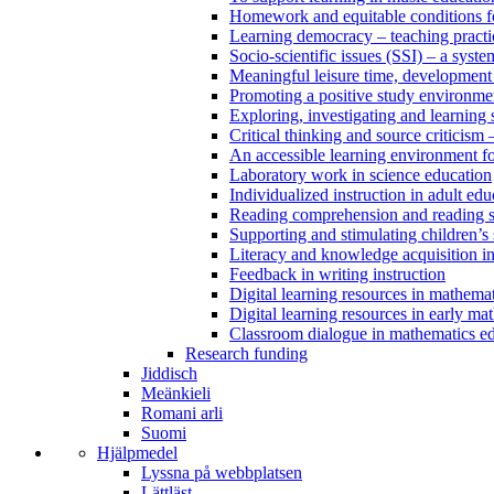
Homework and equitable conditions fo
Learning democracy – teaching practi
Socio-scientific issues (SSI) – a sys
Meaningful leisure time, development
Promoting a positive study environm
Exploring, investigating and learning
Critical thinking and source criticism 
An accessible learning environment fo
Laboratory work in science education
Individualized instruction in adult edu
Reading comprehension and reading st
Supporting and stimulating children’s 
Literacy and knowledge acquisition in
Feedback in writing instruction
Digital learning resources in mathema
Digital learning resources in early ma
Classroom dialogue in mathematics e
Research funding
Jiddisch
Meänkieli
Romani arli
Suomi
Hjälpmedel
Lyssna på webbplatsen
Lättläst