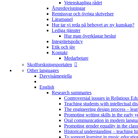
Vetenskapliga rådet
Årsredovisningar
Remissvar och övriga skrivelser
Lärarpanel
Hur tar vi reda på behovet av ny kunskap?
Lediga tjänster
Hur man överklagar beslut
Integritetspolicy
Etik och jäv
Kontakt
Medarbetare
Skolforskningsportalen
Other languages
Davvisámegiella
English
Research summaries
Controversial isssues in Religious Ed
Teaching students with intellectual disa
The engineering design process – lea
Promoting writing skills in the early y
Oral communication in modern langu
Promoting gender equality in the clas
Historical understanding – teaching h
To support learning in music educatio