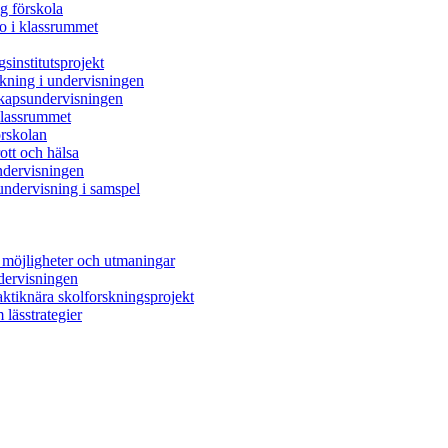
ig förskola
ro i klassrummet
sinstitutsprojekt
skning i undervisningen
skapsundervisningen
 klassrummet
örskolan
rott och hälsa
ndervisningen
undervisning i samspel
 möjligheter och utmaningar
ndervisningen
raktiknära skolforskningsprojekt
 lässtrategier