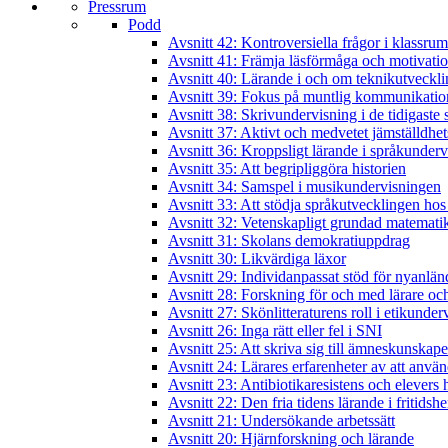
Pressrum
Podd
Avsnitt 42: Kontroversiella frågor i klassru
Avsnitt 41: Främja läsförmåga och motivatio
Avsnitt 40: Lärande i och om teknikutveckl
Avsnitt 39: Fokus på muntlig kommunikatio
Avsnitt 38: Skrivundervisning i de tidigaste 
Avsnitt 37: Aktivt och medvetet jämställdhet
Avsnitt 36: Kroppsligt lärande i språkunder
Avsnitt 35: Att begripliggöra historien
Avsnitt 34: Samspel i musikundervisningen
Avsnitt 33: Att stödja språkutvecklingen hos
Avsnitt 32: Vetenskapligt grundad matematik
Avsnitt 31: Skolans demokratiuppdrag
Avsnitt 30: Likvärdiga läxor
Avsnitt 29: Individanpassat stöd för nyanlän
Avsnitt 28: Forskning för och med lärare och
Avsnitt 27: Skönlitteraturens roll i etikunde
Avsnitt 26: Inga rätt eller fel i SNI
Avsnitt 25: Att skriva sig till ämneskunskape
Avsnitt 24: Lärares erfarenheter av att anvä
Avsnitt 23: Antibiotikaresistens och elever
Avsnitt 22: Den fria tidens lärande i fritidsh
Avsnitt 21: Undersökande arbetssätt
Avsnitt 20: Hjärnforskning och lärande