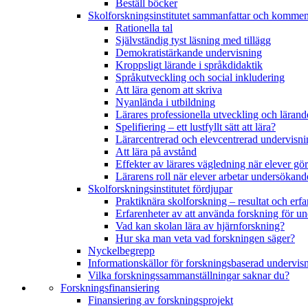
Beställ böcker
Skolforskningsinstitutet sammanfattar och kommen
Rationella tal
Självständig tyst läsning med tillägg
Demokratistärkande undervisning
Kroppsligt lärande i språkdidaktik
Språkutveckling och social inkludering
Att lära genom att skriva
Nyanlända i utbildning
Lärares professionella utveckling och lärand
Spelifiering – ett lustfyllt sätt att lära?
Lärarcentrerad och elevcentrerad undervisni
Att lära på avstånd
Effekter av lärares vägledning när elever g
Lärarens roll när elever arbetar undersökand
Skolforskningsinstitutet fördjupar
Praktiknära skolforskning – resultat och erfa
Erfarenheter av att använda forskning för u
Vad kan skolan lära av hjärnforskning?
Hur ska man veta vad forskningen säger?
Nyckelbegrepp
Informationskällor för forskningsbaserad undervis
Vilka forskningssammanställningar saknar du?
Forskningsfinansiering
Finansiering av forskningsprojekt