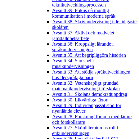
teknikutvecklingsprocessen
Avsnitt 39: Fokus på muntlig
kommunikation i moderna språk
Avsnitt 38: Skrivundervisning i de tidigaste
skolåren
Avsnitt 37: Aktivt och medvetet
jämställdhetsarbete
Avsnitt 36: Kroppsligt lärande i
språkundervisningen
Avsnitt 35: Att begripliggöra historien
Avsnitt 34: Samspel i
musikundervisningen
Avsnitt 33: Att stödja språkutvecklingen
hos flerspråkiga barn
Avsnitt 32: Vetenskapligt grundad
matematikundervisning i förskolan
Avsnitt 31: Skolans demokratiuppdrag
Avsnitt 30: Likvärdiga läxor
Avsnitt 29: Individanpassat stöd för
nyanlända elever
Avsnitt 28: Forskning för och med lärare
och förskollärare
Avsnitt 27: Skönlitteraturens roll i
etikundervisningen
Avsnitt 26: Inga rätt eller fel i SNI