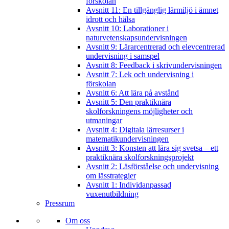
förskolan
Avsnitt 11: En tillgänglig lärmiljö i ämnet
idrott och hälsa
Avsnitt 10: Laborationer i
naturvetenskapsundervisningen
Avsnitt 9: Lärarcentrerad och elevcentrerad
undervisning i samspel
Avsnitt 8: Feedback i skrivundervisningen
Avsnitt 7: Lek och undervisning i
förskolan
Avsnitt 6: Att lära på avstånd
Avsnitt 5: Den praktiknära
skolforskningens möjligheter och
utmaningar
Avsnitt 4: Digitala lärresurser i
matematikundervisningen
Avsnitt 3: Konsten att lära sig svetsa – ett
praktiknära skolforskningsprojekt
Avsnitt 2: Läsförståelse och undervisning
om lässtrategier
Avsnitt 1: Individanpassad
vuxenutbildning
Pressrum
Om oss