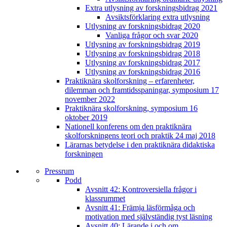
Extra utlysning av forskningsbidrag 2021
Avsiktsförklaring extra utlysning
Utlysning av forskningsbidrag 2020
Vanliga frågor och svar 2020
Utlysning av forskningsbidrag 2019
Utlysning av forskningsbidrag 2018
Utlysning av forskningsbidrag 2017
Utlysning av forskningsbidrag 2016
Praktiknära skolforskning – erfarenheter,
dilemman och framtidsspaningar, symposium 17
november 2022
Praktiknära skolforskning, symposium 16
oktober 2019
Nationell konferens om den praktiknära
skolforskningens teori och praktik 24 maj 2018
Lärarnas betydelse i den praktiknära didaktiska
forskningen
Pressrum
Podd
Avsnitt 42: Kontroversiella frågor i
klassrummet
Avsnitt 41: Främja läsförmåga och
motivation med självständig tyst läsning
Avsnitt 40: Lärande i och om