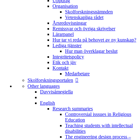
Uppdrag
Organisation
Skolforskningsnämnden
Vetenskapliga rådet
Årsredovisningar
Remissvar och övriga skrivelser
Lärarpanel
Hur tar vi reda på behovet av ny kunskap?
Lediga tjänster
Hur man överklagar beslut
Integritetspolicy
Etik och jäv
Kontakt
Medarbetare
Skolforskningsportalen
Other languages
Davvisámegiella
English
Research summaries
Controversial isssues in Religious
Education
Teaching students with intellectual
disabilities
The engineering design process –