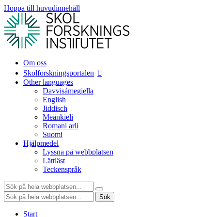
Hoppa till huvudinnehåll
Om oss
Skolforskningsportalen
Other languages
Davvisámegiella
English
Jiddisch
Meänkieli
Romani arli
Suomi
Hjälpmedel
Lyssna på webbplatsen
Lättläst
Teckenspråk
Sök:
Sök:
Sök
Start