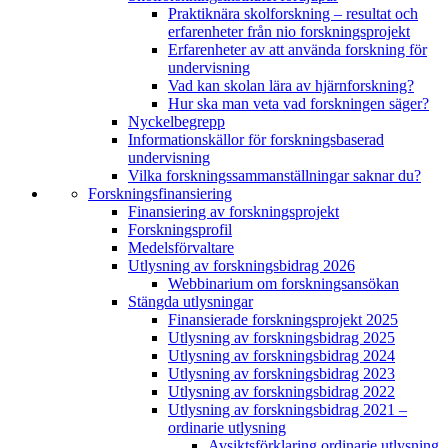
Praktiknära skolforskning – resultat och
erfarenheter från nio forskningsprojekt
Erfarenheter av att använda forskning för
undervisning
Vad kan skolan lära av hjärnforskning?
Hur ska man veta vad forskningen säger?
Nyckelbegrepp
Informationskällor för forskningsbaserad
undervisning
Vilka forskningssammanställningar saknar du?
Forskningsfinansiering
Finansiering av forskningsprojekt
Forskningsprofil
Medelsförvaltare
Utlysning av forskningsbidrag 2026
Webbinarium om forskningsansökan
Stängda utlysningar
Finansierade forskningsprojekt 2025
Utlysning av forskningsbidrag 2025
Utlysning av forskningsbidrag 2024
Utlysning av forskningsbidrag 2023
Utlysning av forskningsbidrag 2022
Utlysning av forskningsbidrag 2021 –
ordinarie utlysning
Avsiktsförklaring ordinarie utlysning