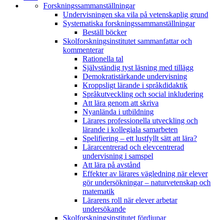
Forskningssammanställningar
Undervisningen ska vila på vetenskaplig grund
Systematiska forskningssammanställningar
Beställ böcker
Skolforskningsinstitutet sammanfattar och
kommenterar
Rationella tal
Självständig tyst läsning med tillägg
Demokratistärkande undervisning
Kroppsligt lärande i språkdidaktik
Språkutveckling och social inkludering
Att lära genom att skriva
Nyanlända i utbildning
Lärares professionella utveckling och
lärande i kollegiala samarbeten
Spelifiering – ett lustfyllt sätt att lära?
Lärarcentrerad och elevcentrerad
undervisning i samspel
Att lära på avstånd
Effekter av lärares vägledning när elever
gör undersökningar – naturvetenskap och
matematik
Lärarens roll när elever arbetar
undersökande
Skolforskningsinstitutet fördjupar