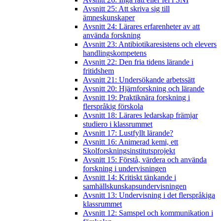
Avsnitt 25: Att skriva sig till
ämneskunskaper
Avsnitt 24: Lärares erfarenheter av att
använda forskning
Avsnitt 23: Antibiotikaresistens och elevers
handlingskompetens
Avsnitt 22: Den fria tidens lärande i
fritidshem
Avsnitt 21: Undersökande arbetssätt
Avsnitt 20: Hjärnforskning och lärande
Avsnitt 19: Praktiknära forskning i
flerspråkig förskola
Avsnitt 18: Lärares ledarskap främjar
studiero i klassrummet
Avsnitt 17: Lustfyllt lärande?
Avsnitt 16: Animerad kemi, ett
Skolforskningsinstitutsprojekt
Avsnitt 15: Förstå, värdera och använda
forskning i undervisningen
Avsnitt 14: Kritiskt tänkande i
samhällskunskapsundervisningen
Avsnitt 13: Undervisning i det flerspråkiga
klassrummet
Avsnitt 12: Samspel och kommunikation i