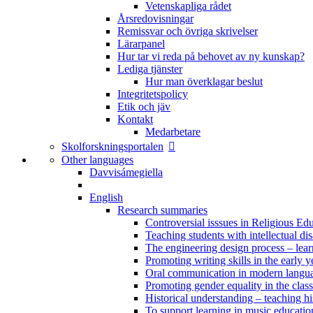
Vetenskapliga rådet
Årsredovisningar
Remissvar och övriga skrivelser
Lärarpanel
Hur tar vi reda på behovet av ny kunskap?
Lediga tjänster
Hur man överklagar beslut
Integritetspolicy
Etik och jäv
Kontakt
Medarbetare
Skolforskningsportalen
Other languages
Davvisámegiella
English
Research summaries
Controversial isssues in Religious Ed
Teaching students with intellectual disa
The engineering design process – lea
Promoting writing skills in the early y
Oral communication in modern langu
Promoting gender equality in the clas
Historical understanding – teaching h
To support learning in music educatio