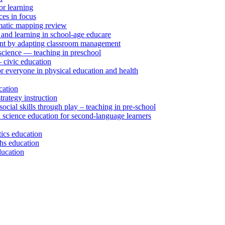
r learning
ces in focus
tematic mapping review
 and learning in school-age educare
ent by adapting classroom management
 science — teaching in preschool
– civic education
r everyone in physical education and health
cation
rategy instruction
social skills through play – teaching in pre-school
 science education for second-language learners
tics education
ths education
ducation