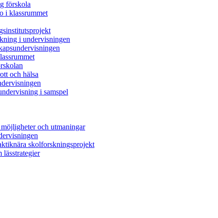
ig förskola
ro i klassrummet
sinstitutsprojekt
skning i undervisningen
skapsundervisningen
 klassrummet
örskolan
rott och hälsa
ndervisningen
undervisning i samspel
 möjligheter och utmaningar
ndervisningen
raktiknära skolforskningsprojekt
 lässtrategier