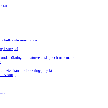
terar
e i kollegiala samarbeten
ng i samspel
ör undersökningar – naturvetenskap och matematik
e
renheter från nio forskningsprojekt
ndervisning
ning