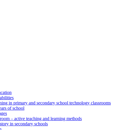
ucation
bilities
rning in primary and secondary school technology classrooms
ears of school
ages
sroom – active teaching and learning methods
istory in secondary schools
n