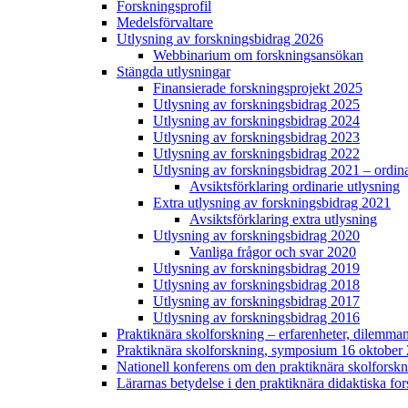
Forskningsprofil
Medelsförvaltare
Utlysning av forskningsbidrag 2026
Webbinarium om forskningsansökan
Stängda utlysningar
Finansierade forskningsprojekt 2025
Utlysning av forskningsbidrag 2025
Utlysning av forskningsbidrag 2024
Utlysning av forskningsbidrag 2023
Utlysning av forskningsbidrag 2022
Utlysning av forskningsbidrag 2021 – ordina
Avsiktsförklaring ordinarie utlysning
Extra utlysning av forskningsbidrag 2021
Avsiktsförklaring extra utlysning
Utlysning av forskningsbidrag 2020
Vanliga frågor och svar 2020
Utlysning av forskningsbidrag 2019
Utlysning av forskningsbidrag 2018
Utlysning av forskningsbidrag 2017
Utlysning av forskningsbidrag 2016
Praktiknära skolforskning – erfarenheter, dilem
Praktiknära skolforskning, symposium 16 oktober
Nationell konferens om den praktiknära skolforskn
Lärarnas betydelse i den praktiknära didaktiska fo