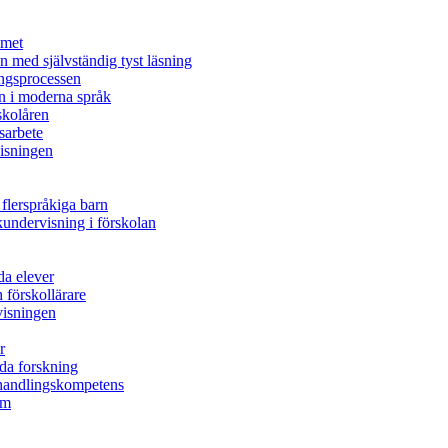
mmet
n med självständig tyst läsning
ingsprocessen
n i moderna språk
skolåren
sarbete
visningen
 flerspråkiga barn
undervisning i förskolan
da elever
 förskollärare
rvisningen
r
nda forskning
s handlingskompetens
em