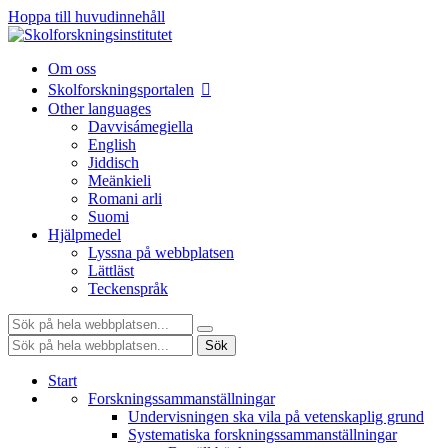
Hoppa till huvudinnehåll
Om oss
Skolforskningsportalen
Other languages
Davvisámegiella
English
Jiddisch
Meänkieli
Romani arli
Suomi
Hjälpmedel
Lyssna på webbplatsen
Lättläst
Teckenspråk
Sök:
Sök:
Sök
Start
Forskningssammanställningar
Undervisningen ska vila på vetenskaplig grund
Systematiska forskningssammanställningar