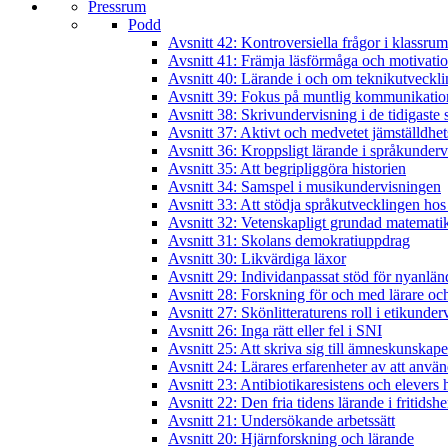
Pressrum
Podd
Avsnitt 42: Kontroversiella frågor i klassru
Avsnitt 41: Främja läsförmåga och motivatio
Avsnitt 40: Lärande i och om teknikutveckl
Avsnitt 39: Fokus på muntlig kommunikatio
Avsnitt 38: Skrivundervisning i de tidigaste 
Avsnitt 37: Aktivt och medvetet jämställdhet
Avsnitt 36: Kroppsligt lärande i språkunder
Avsnitt 35: Att begripliggöra historien
Avsnitt 34: Samspel i musikundervisningen
Avsnitt 33: Att stödja språkutvecklingen hos
Avsnitt 32: Vetenskapligt grundad matematik
Avsnitt 31: Skolans demokratiuppdrag
Avsnitt 30: Likvärdiga läxor
Avsnitt 29: Individanpassat stöd för nyanlän
Avsnitt 28: Forskning för och med lärare och
Avsnitt 27: Skönlitteraturens roll i etikunde
Avsnitt 26: Inga rätt eller fel i SNI
Avsnitt 25: Att skriva sig till ämneskunskape
Avsnitt 24: Lärares erfarenheter av att anvä
Avsnitt 23: Antibiotikaresistens och elever
Avsnitt 22: Den fria tidens lärande i fritidsh
Avsnitt 21: Undersökande arbetssätt
Avsnitt 20: Hjärnforskning och lärande