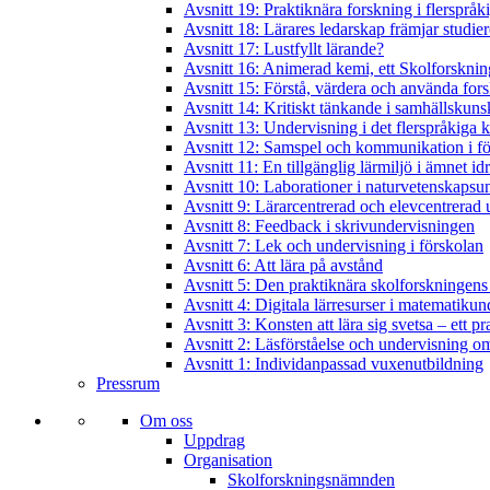
Avsnitt 19: Praktiknära forskning i flerspråk
Avsnitt 18: Lärares ledarskap främjar studie
Avsnitt 17: Lustfyllt lärande?
Avsnitt 16: Animerad kemi, ett Skolforskning
Avsnitt 15: Förstå, värdera och använda for
Avsnitt 14: Kritiskt tänkande i samhällskun
Avsnitt 13: Undervisning i det flerspråkiga
Avsnitt 12: Samspel och kommunikation i f
Avsnitt 11: En tillgänglig lärmiljö i ämnet id
Avsnitt 10: Laborationer i naturvetenskapsu
Avsnitt 9: Lärarcentrerad och elevcentrerad 
Avsnitt 8: Feedback i skrivundervisningen
Avsnitt 7: Lek och undervisning i förskolan
Avsnitt 6: Att lära på avstånd
Avsnitt 5: Den praktiknära skolforskningens
Avsnitt 4: Digitala lärresurser i matematiku
Avsnitt 3: Konsten att lära sig svetsa – ett p
Avsnitt 2: Läsförståelse och undervisning om
Avsnitt 1: Individanpassad vuxenutbildning
Pressrum
Om oss
Uppdrag
Organisation
Skolforskningsnämnden