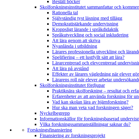
Beställ böcker
Skolforskningsinstitutet sammanfattar och kommen
Rationella tal
Självständig tyst läsning med tillägg
Demokratistärkande undervisning
Kroppsligt lärande i språkdidaktik
Språkutveckling och social inkludering
Att lära genom att skriva
Nyanlända i utbildning
Lärares professionella utveckling och lärand
Spelifiering – ett lustfyllt sätt att lära?
Lärarcentrerad och elevcentrerad undervisni
Att lära på avstånd
Effekter av lärares vägledning när elever g
Lärarens roll när elever arbetar undersökand
Skolforskningsinstitutet fördjupar
Praktiknära skolforskning – resultat och erfa
Erfarenheter av att använda forskning för u
Vad kan skolan lära av hjärnforskning?
Hur ska man veta vad forskningen säger?
Nyckelbegrepp
Informationskällor för forskningsbaserad undervis
Vilka forskningssammanställningar saknar du?
Forskningsfinansiering
Finansiering av forskningsprojekt