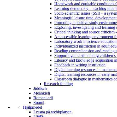
Homework and equitable conditions fo
Learning democracy – teaching practi
Socio-scientific issues (SSI) – a sys
Meaningful leisure time, development
Promoting a positive study environm
Exploring, investigating and learning
Critical thinking and source criticism 
An accessible learning environment fo
Laboratory work in science education
Individualized instruction in adult edu
Reading comprehension and reading st
Supporting and stimulating children’s 
Literacy and knowledge acquisition in
Feedback in writing instruction
Digital learning resources in mathema
Digital learning resources in early ma
Classroom dialogue in mathematics e
Research funding
Jiddisch
Meänkieli
Romani arli
Suomi
Hjälpmedel
Lyssna på webbplatsen
Lättläst