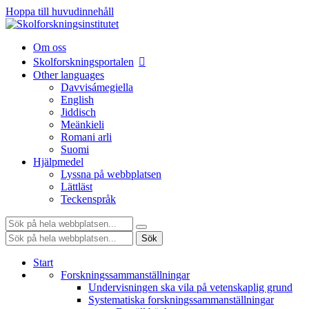
Hoppa till huvudinnehåll
Om oss
Skolforskningsportalen
Other languages
Davvisámegiella
English
Jiddisch
Meänkieli
Romani arli
Suomi
Hjälpmedel
Lyssna på webbplatsen
Lättläst
Teckenspråk
Sök:
Sök:
Sök
Start
Forskningssammanställningar
Undervisningen ska vila på vetenskaplig grund
Systematiska forskningssammanställningar