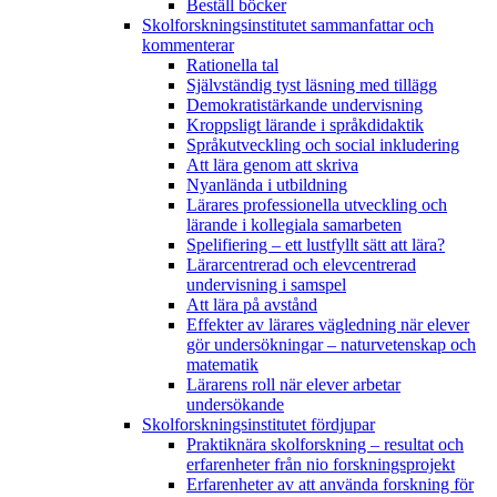
Beställ böcker
Skolforskningsinstitutet sammanfattar och
kommenterar
Rationella tal
Självständig tyst läsning med tillägg
Demokratistärkande undervisning
Kroppsligt lärande i språkdidaktik
Språkutveckling och social inkludering
Att lära genom att skriva
Nyanlända i utbildning
Lärares professionella utveckling och
lärande i kollegiala samarbeten
Spelifiering – ett lustfyllt sätt att lära?
Lärarcentrerad och elevcentrerad
undervisning i samspel
Att lära på avstånd
Effekter av lärares vägledning när elever
gör undersökningar – naturvetenskap och
matematik
Lärarens roll när elever arbetar
undersökande
Skolforskningsinstitutet fördjupar
Praktiknära skolforskning – resultat och
erfarenheter från nio forskningsprojekt
Erfarenheter av att använda forskning för