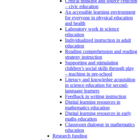
Critical thinking and source criticism
– civic education
An accessible learning environment
for everyone in physical education
and health
Laboratory work in science
education
Individualized instruction in adult
education
Reading comprehension and reading
strategy instruction
Supporting and stimulating
children’s social skills through play
– teaching in pre-school
Literacy and knowledge acquisition
in science education for second-
language learners
Feedback in writing instruction
Digital learning resources in
mathematics education
Digital learning resources in early
maths education
Classroom dialogue in mathematics
education
Research funding