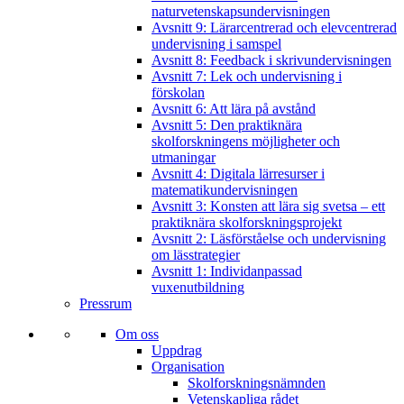
naturvetenskapsundervisningen
Avsnitt 9: Lärarcentrerad och elevcentrerad
undervisning i samspel
Avsnitt 8: Feedback i skrivundervisningen
Avsnitt 7: Lek och undervisning i
förskolan
Avsnitt 6: Att lära på avstånd
Avsnitt 5: Den praktiknära
skolforskningens möjligheter och
utmaningar
Avsnitt 4: Digitala lärresurser i
matematikundervisningen
Avsnitt 3: Konsten att lära sig svetsa – ett
praktiknära skolforskningsprojekt
Avsnitt 2: Läsförståelse och undervisning
om lässtrategier
Avsnitt 1: Individanpassad
vuxenutbildning
Pressrum
Om oss
Uppdrag
Organisation
Skolforskningsnämnden
Vetenskapliga rådet