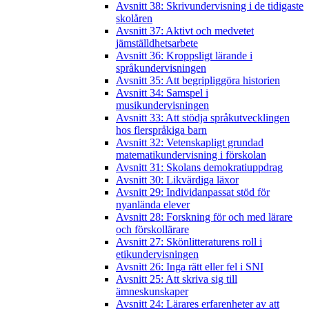
Avsnitt 38: Skrivundervisning i de tidigaste
skolåren
Avsnitt 37: Aktivt och medvetet
jämställdhetsarbete
Avsnitt 36: Kroppsligt lärande i
språkundervisningen
Avsnitt 35: Att begripliggöra historien
Avsnitt 34: Samspel i
musikundervisningen
Avsnitt 33: Att stödja språkutvecklingen
hos flerspråkiga barn
Avsnitt 32: Vetenskapligt grundad
matematikundervisning i förskolan
Avsnitt 31: Skolans demokratiuppdrag
Avsnitt 30: Likvärdiga läxor
Avsnitt 29: Individanpassat stöd för
nyanlända elever
Avsnitt 28: Forskning för och med lärare
och förskollärare
Avsnitt 27: Skönlitteraturens roll i
etikundervisningen
Avsnitt 26: Inga rätt eller fel i SNI
Avsnitt 25: Att skriva sig till
ämneskunskaper
Avsnitt 24: Lärares erfarenheter av att