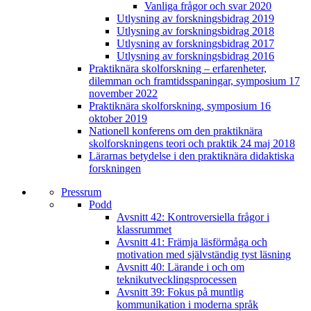
Vanliga frågor och svar 2020
Utlysning av forskningsbidrag 2019
Utlysning av forskningsbidrag 2018
Utlysning av forskningsbidrag 2017
Utlysning av forskningsbidrag 2016
Praktiknära skolforskning – erfarenheter,
dilemman och framtidsspaningar, symposium 17
november 2022
Praktiknära skolforskning, symposium 16
oktober 2019
Nationell konferens om den praktiknära
skolforskningens teori och praktik 24 maj 2018
Lärarnas betydelse i den praktiknära didaktiska
forskningen
Pressrum
Podd
Avsnitt 42: Kontroversiella frågor i
klassrummet
Avsnitt 41: Främja läsförmåga och
motivation med självständig tyst läsning
Avsnitt 40: Lärande i och om
teknikutvecklingsprocessen
Avsnitt 39: Fokus på muntlig
kommunikation i moderna språk