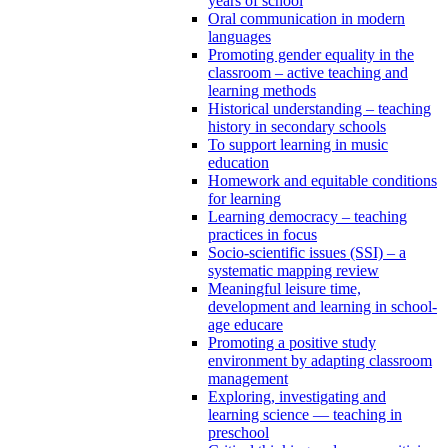
years of school
Oral communication in modern
languages
Promoting gender equality in the
classroom – active teaching and
learning methods
Historical understanding – teaching
history in secondary schools
To support learning in music
education
Homework and equitable conditions
for learning
Learning democracy – teaching
practices in focus
Socio-scientific issues (SSI) – a
systematic mapping review
Meaningful leisure time,
development and learning in school-
age educare
Promoting a positive study
environment by adapting classroom
management
Exploring, investigating and
learning science — teaching in
preschool