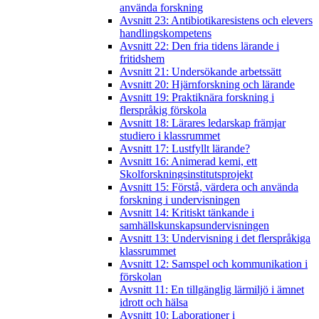
använda forskning
Avsnitt 23: Antibiotikaresistens och elevers
handlingskompetens
Avsnitt 22: Den fria tidens lärande i
fritidshem
Avsnitt 21: Undersökande arbetssätt
Avsnitt 20: Hjärnforskning och lärande
Avsnitt 19: Praktiknära forskning i
flerspråkig förskola
Avsnitt 18: Lärares ledarskap främjar
studiero i klassrummet
Avsnitt 17: Lustfyllt lärande?
Avsnitt 16: Animerad kemi, ett
Skolforskningsinstitutsprojekt
Avsnitt 15: Förstå, värdera och använda
forskning i undervisningen
Avsnitt 14: Kritiskt tänkande i
samhällskunskapsundervisningen
Avsnitt 13: Undervisning i det flerspråkiga
klassrummet
Avsnitt 12: Samspel och kommunikation i
förskolan
Avsnitt 11: En tillgänglig lärmiljö i ämnet
idrott och hälsa
Avsnitt 10: Laborationer i