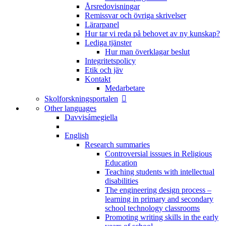
Årsredovisningar
Remissvar och övriga skrivelser
Lärarpanel
Hur tar vi reda på behovet av ny kunskap?
Lediga tjänster
Hur man överklagar beslut
Integritetspolicy
Etik och jäv
Kontakt
Medarbetare
Skolforskningsportalen
Other languages
Davvisámegiella
English
Research summaries
Controversial isssues in Religious
Education
Teaching students with intellectual
disabilities
The engineering design process –
learning in primary and secondary
school technology classrooms
Promoting writing skills in the early