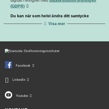
dataskyddsförordningen
digitalt i enlighet med
dataskyddsförordningen
(GDPR)
(GDPR)
Du kan när som helst ändra ditt samtycke
Visa mer
Facebook
LinkedIn
Youtube