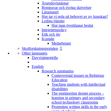
Årsredovisningar
Remissvar och övriga skrivelser
Lärarpanel
Hur tar vi reda på behovet av ny kunskap?
Lediga tjänster
Hur man överklagar beslut
Integritetspolicy
Etik och jäv
Kontakt
Medarbetare
Skolforskningsportalen
Other languages
Davvisámegiella
English
Research summaries
Controversial isssues in Religious
Education
Teaching students with intellectual
disabilities
The engineering design process –
learning in primary and secondary
school technology classrooms
Promoting writing skills in the early