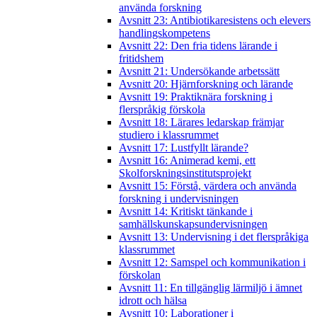
använda forskning
Avsnitt 23: Antibiotikaresistens och elevers
handlingskompetens
Avsnitt 22: Den fria tidens lärande i
fritidshem
Avsnitt 21: Undersökande arbetssätt
Avsnitt 20: Hjärnforskning och lärande
Avsnitt 19: Praktiknära forskning i
flerspråkig förskola
Avsnitt 18: Lärares ledarskap främjar
studiero i klassrummet
Avsnitt 17: Lustfyllt lärande?
Avsnitt 16: Animerad kemi, ett
Skolforskningsinstitutsprojekt
Avsnitt 15: Förstå, värdera och använda
forskning i undervisningen
Avsnitt 14: Kritiskt tänkande i
samhällskunskapsundervisningen
Avsnitt 13: Undervisning i det flerspråkiga
klassrummet
Avsnitt 12: Samspel och kommunikation i
förskolan
Avsnitt 11: En tillgänglig lärmiljö i ämnet
idrott och hälsa
Avsnitt 10: Laborationer i