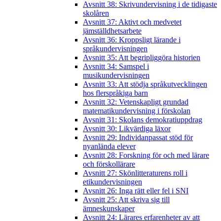
Avsnitt 38: Skrivundervisning i de tidigaste
skolåren
Avsnitt 37: Aktivt och medvetet
jämställdhetsarbete
Avsnitt 36: Kroppsligt lärande i
språkundervisningen
Avsnitt 35: Att begripliggöra historien
Avsnitt 34: Samspel i
musikundervisningen
Avsnitt 33: Att stödja språkutvecklingen
hos flerspråkiga barn
Avsnitt 32: Vetenskapligt grundad
matematikundervisning i förskolan
Avsnitt 31: Skolans demokratiuppdrag
Avsnitt 30: Likvärdiga läxor
Avsnitt 29: Individanpassat stöd för
nyanlända elever
Avsnitt 28: Forskning för och med lärare
och förskollärare
Avsnitt 27: Skönlitteraturens roll i
etikundervisningen
Avsnitt 26: Inga rätt eller fel i SNI
Avsnitt 25: Att skriva sig till
ämneskunskaper
Avsnitt 24: Lärares erfarenheter av att