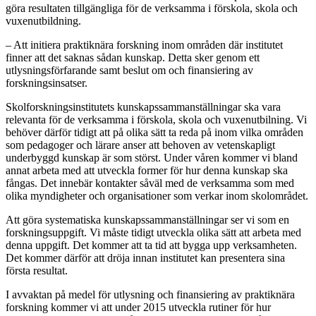
göra resultaten tillgängliga för de verksamma i förskola, skola och
vuxenutbildning.
– Att initiera praktiknära forskning inom områden där institutet
finner att det saknas sådan kunskap. Detta sker genom ett
utlysningsför­farande samt beslut om och finansiering av
forskningsinsatser.
Skolforskningsinstitutets kunskapssammanställningar ska vara
relevanta för de verksamma i förskola, skola och vuxenutbilning. Vi
behöver därför tidigt att på olika sätt ta reda på inom vilka områden
som pedagoger och lärare anser att behoven av vetenskapligt
underbyggd kunskap är som störst. Under våren kommer vi bland
annat arbeta med att utveckla former för hur denna kunskap ska
fångas. Det innebär kontakter såväl med de verksamma som med
olika myndigheter och organisationer som verkar inom skolområdet.
Att göra systematiska kunskapssammanställningar ser vi som en
forskningsuppgift. Vi måste tidigt utveckla olika sätt att arbeta med
denna uppgift. Det kommer att ta tid att bygga upp verksamheten.
Det kommer därför att dröja innan institutet kan presentera sina
första resultat.
I avvaktan på medel för utlysning och finansiering av praktiknära
forskning kommer vi att under 2015 utveckla rutiner för hur