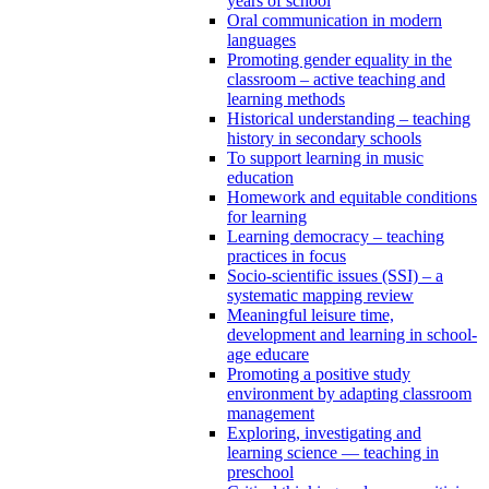
years of school
Oral communication in modern
languages
Promoting gender equality in the
classroom – active teaching and
learning methods
Historical understanding – teaching
history in secondary schools
To support learning in music
education
Homework and equitable conditions
for learning
Learning democracy – teaching
practices in focus
Socio-scientific issues (SSI) – a
systematic mapping review
Meaningful leisure time,
development and learning in school-
age educare
Promoting a positive study
environment by adapting classroom
management
Exploring, investigating and
learning science — teaching in
preschool