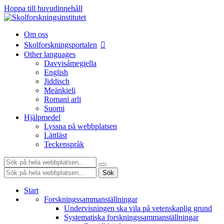
Hoppa till huvudinnehåll
Om oss
Skolforskningsportalen
Other languages
Davvisámegiella
English
Jiddisch
Meänkieli
Romani arli
Suomi
Hjälpmedel
Lyssna på webbplatsen
Lättläst
Teckenspråk
Sök:
Sök:
Sök
Start
Forskningssammanställningar
Undervisningen ska vila på vetenskaplig grund
Systematiska forskningssammanställningar