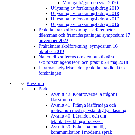
Vanliga frågor och svar 2020
Utlysning av forskningsbidrag 2019
Utlysning av forskningsbidrag 2018
Utlysning av forskningsbidrag 2017
Utlysning av forskningsbidrag 2016
Praktiknära skolforskning – erfarenheter,
dilemman och framtidsspaningar, symposium 17
november 2022
Praktiknära skolforskning, symposium 16
oktober 2019
Nationell konferens om den praktiknära
skolforskningens teori och praktik 24 maj 2018
Lärarnas betydelse i den praktiknära didaktiska
forskningen
Pressrum
Podd
Avsnitt 42: Kontroversiella frågor i
klassrummet
Avsnitt 41: Främja läsförmåga och
motivation med självständig tyst läsning
Avsnitt 40: Lärande i och om
teknikutvecklingsprocessen
Avsnitt 39: Fokus på muntlig
kommunikation i moderna språk