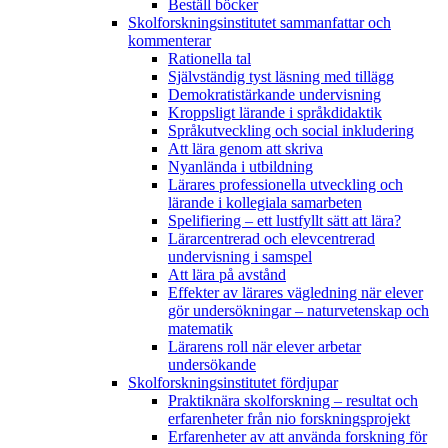
Beställ böcker
Skolforskningsinstitutet sammanfattar och
kommenterar
Rationella tal
Självständig tyst läsning med tillägg
Demokratistärkande undervisning
Kroppsligt lärande i språkdidaktik
Språkutveckling och social inkludering
Att lära genom att skriva
Nyanlända i utbildning
Lärares professionella utveckling och
lärande i kollegiala samarbeten
Spelifiering – ett lustfyllt sätt att lära?
Lärarcentrerad och elevcentrerad
undervisning i samspel
Att lära på avstånd
Effekter av lärares vägledning när elever
gör undersökningar – naturvetenskap och
matematik
Lärarens roll när elever arbetar
undersökande
Skolforskningsinstitutet fördjupar
Praktiknära skolforskning – resultat och
erfarenheter från nio forskningsprojekt
Erfarenheter av att använda forskning för