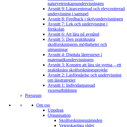
naturvetenskapsundervisningen
Avsnitt 9: Lärarcentrerad och elevcentrerad
undervisning i samspel
Avsnitt 8: Feedback i skrivundervisningen
Avsnitt 7: Lek och undervisning i
förskolan
Avsnitt 6: Att lära på avstånd
Avsnitt 5: Den praktiknära
skolforskningens möjligheter och
utmaningar
Avsnitt 4: Digitala lärresurser i
matematikundervisningen
Avsnitt 3: Konsten att lära sig svetsa – ett
praktiknära skolforskningsprojekt
Avsnitt 2: Läsförståelse och undervisning
om lässtrategier
Avsnitt 1: Individanpassad
vuxenutbildning
Pressrum
Om oss
Uppdrag
Organisation
Skolforskningsnämnden
Vetenskapliga rådet