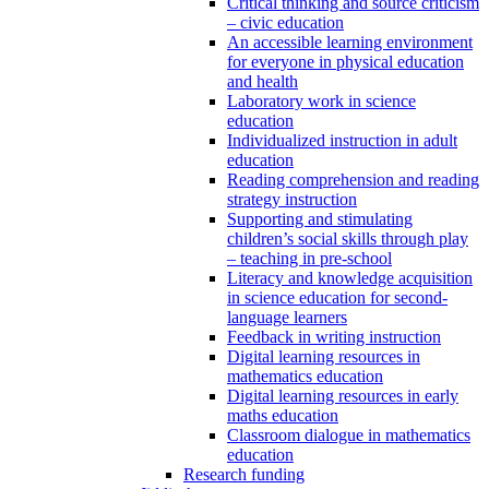
Critical thinking and source criticism
– civic education
An accessible learning environment
for everyone in physical education
and health
Laboratory work in science
education
Individualized instruction in adult
education
Reading comprehension and reading
strategy instruction
Supporting and stimulating
children’s social skills through play
– teaching in pre-school
Literacy and knowledge acquisition
in science education for second-
language learners
Feedback in writing instruction
Digital learning resources in
mathematics education
Digital learning resources in early
maths education
Classroom dialogue in mathematics
education
Research funding