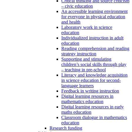
Critical thinking and source criticism
– civic education
An accessible learning environment
for everyone in physical education
and health
Laboratory work in science
education
Individualized instruction in adult
education
Reading comprehension and reading
strategy instruction
Supporting and stimulating
children’s social skills through play
– teaching in pre-school
Literacy and knowledge acquisition
in science education for second-
language learners
Feedback in writing instruction
Digital learning resources in
mathematics education
Digital learning resources in early
maths education
Classroom dialogue in mathematics
education
Research funding