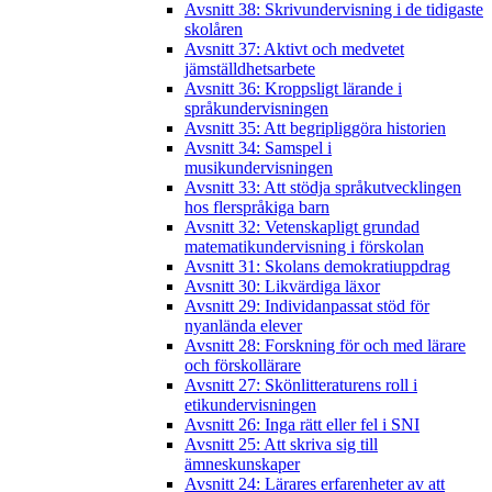
Avsnitt 38: Skrivundervisning i de tidigaste
skolåren
Avsnitt 37: Aktivt och medvetet
jämställdhetsarbete
Avsnitt 36: Kroppsligt lärande i
språkundervisningen
Avsnitt 35: Att begripliggöra historien
Avsnitt 34: Samspel i
musikundervisningen
Avsnitt 33: Att stödja språkutvecklingen
hos flerspråkiga barn
Avsnitt 32: Vetenskapligt grundad
matematikundervisning i förskolan
Avsnitt 31: Skolans demokratiuppdrag
Avsnitt 30: Likvärdiga läxor
Avsnitt 29: Individanpassat stöd för
nyanlända elever
Avsnitt 28: Forskning för och med lärare
och förskollärare
Avsnitt 27: Skönlitteraturens roll i
etikundervisningen
Avsnitt 26: Inga rätt eller fel i SNI
Avsnitt 25: Att skriva sig till
ämneskunskaper
Avsnitt 24: Lärares erfarenheter av att