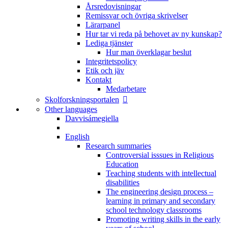
Årsredovisningar
Remissvar och övriga skrivelser
Lärarpanel
Hur tar vi reda på behovet av ny kunskap?
Lediga tjänster
Hur man överklagar beslut
Integritetspolicy
Etik och jäv
Kontakt
Medarbetare
Skolforskningsportalen
Other languages
Davvisámegiella
English
Research summaries
Controversial isssues in Religious
Education
Teaching students with intellectual
disabilities
The engineering design process –
learning in primary and secondary
school technology classrooms
Promoting writing skills in the early