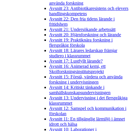
använda forskning
Avsnitt 23: Antibiotikaresistens och elevers
handlingskompetens
Avsnitt 22: Den fria tidens lärande i
fritidshem
Avsnitt 21: Undersökande arbetssätt
Avsnitt 20: Hjärnforskning och lärande
Avsnitt 19: Praktiknära forskning i
flerspråkig förskola
Avsnitt 18: Lärares ledarskap främjar
studiero i klassrummet
Avsnitt 17: Lustfyllt lärande?
Avsnitt 16: Animerad kemi, ett
Skolforskningsinstitutsprojekt
Avsnitt 15: Förstå, värdera och använda
forskning i undervisningen
Avsnitt 14: Kritiskt tänkande i
samhällskunskapsundervisningen
Avsnitt 13: Undervisning i det flerspråkiga
klassrummet
Avsnitt 12: Samspel och kommunikation i
förskolan
Avsnitt 11: En tillgänglig lärmiljö i ämnet
idrott och hälsa
Avsnitt 10: Laborationer i