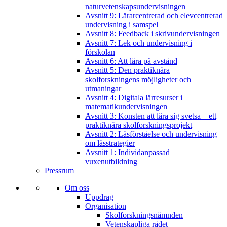
naturvetenskapsundervisningen
Avsnitt 9: Lärarcentrerad och elevcentrerad
undervisning i samspel
Avsnitt 8: Feedback i skrivundervisningen
Avsnitt 7: Lek och undervisning i
förskolan
Avsnitt 6: Att lära på avstånd
Avsnitt 5: Den praktiknära
skolforskningens möjligheter och
utmaningar
Avsnitt 4: Digitala lärresurser i
matematikundervisningen
Avsnitt 3: Konsten att lära sig svetsa – ett
praktiknära skolforskningsprojekt
Avsnitt 2: Läsförståelse och undervisning
om lässtrategier
Avsnitt 1: Individanpassad
vuxenutbildning
Pressrum
Om oss
Uppdrag
Organisation
Skolforskningsnämnden
Vetenskapliga rådet