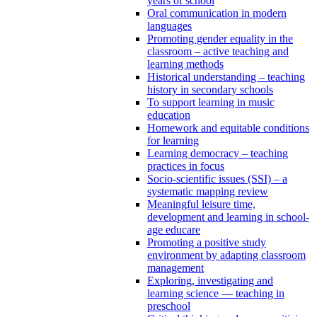
years of school
Oral communication in modern
languages
Promoting gender equality in the
classroom – active teaching and
learning methods
Historical understanding – teaching
history in secondary schools
To support learning in music
education
Homework and equitable conditions
for learning
Learning democracy – teaching
practices in focus
Socio-scientific issues (SSI) – a
systematic mapping review
Meaningful leisure time,
development and learning in school-
age educare
Promoting a positive study
environment by adapting classroom
management
Exploring, investigating and
learning science — teaching in
preschool