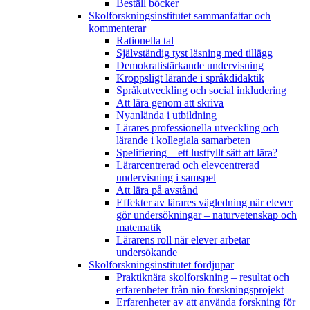
Beställ böcker
Skolforskningsinstitutet sammanfattar och
kommenterar
Rationella tal
Självständig tyst läsning med tillägg
Demokratistärkande undervisning
Kroppsligt lärande i språkdidaktik
Språkutveckling och social inkludering
Att lära genom att skriva
Nyanlända i utbildning
Lärares professionella utveckling och
lärande i kollegiala samarbeten
Spelifiering – ett lustfyllt sätt att lära?
Lärarcentrerad och elevcentrerad
undervisning i samspel
Att lära på avstånd
Effekter av lärares vägledning när elever
gör undersökningar – naturvetenskap och
matematik
Lärarens roll när elever arbetar
undersökande
Skolforskningsinstitutet fördjupar
Praktiknära skolforskning – resultat och
erfarenheter från nio forskningsprojekt
Erfarenheter av att använda forskning för