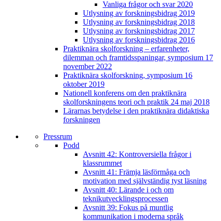
Vanliga frågor och svar 2020
Utlysning av forskningsbidrag 2019
Utlysning av forskningsbidrag 2018
Utlysning av forskningsbidrag 2017
Utlysning av forskningsbidrag 2016
Praktiknära skolforskning – erfarenheter,
dilemman och framtidsspaningar, symposium 17
november 2022
Praktiknära skolforskning, symposium 16
oktober 2019
Nationell konferens om den praktiknära
skolforskningens teori och praktik 24 maj 2018
Lärarnas betydelse i den praktiknära didaktiska
forskningen
Pressrum
Podd
Avsnitt 42: Kontroversiella frågor i
klassrummet
Avsnitt 41: Främja läsförmåga och
motivation med självständig tyst läsning
Avsnitt 40: Lärande i och om
teknikutvecklingsprocessen
Avsnitt 39: Fokus på muntlig
kommunikation i moderna språk