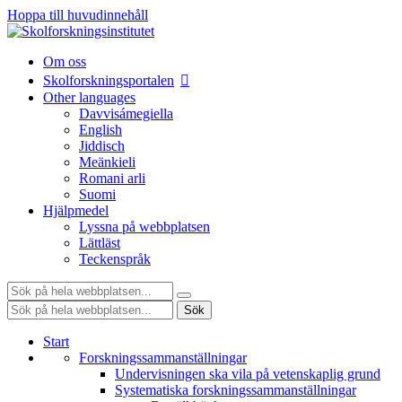
Hoppa till huvudinnehåll
Om oss
Skolforskningsportalen
Other languages
Davvisámegiella
English
Jiddisch
Meänkieli
Romani arli
Suomi
Hjälpmedel
Lyssna på webbplatsen
Lättläst
Teckenspråk
Sök:
Sök:
Sök
Start
Forskningssammanställningar
Undervisningen ska vila på vetenskaplig grund
Systematiska forskningssammanställningar