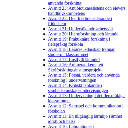
använda forskning
Avsnitt 23: Antibiotikaresistens och elevers
handlingskompetens
Avsnitt 22: Den fria tidens lärande i
fritidshem
Avsnitt 21: Undersökande arbetssätt
Avsnitt 20: Hjärnforskning och lärande
Avsnitt 19: Praktiknära forskning i
flerspråkig förskola
Avsnitt 18: Lärares ledarskap främjar
studiero i klassrummet
Avsnitt 17: Lustfyllt lärande?
Avsnitt 16: Animerad kemi, ett
Skolforskningsinstitutsprojekt
Avsnitt 15: Förstå, värdera och använda
forskning i undervisningen
Avsnitt 14: Kritiskt tänkande i
samhällskunskapsundervisningen
Avsnitt 13: Undervisning i det flerspråkiga
klassrummet
Avsnitt 12: Samspel och kommunikation i
förskolan
Avsnitt 11: En tillgänglig lärmiljö i ämnet
idrott och hälsa
Avsnitt 10: Laborationer i