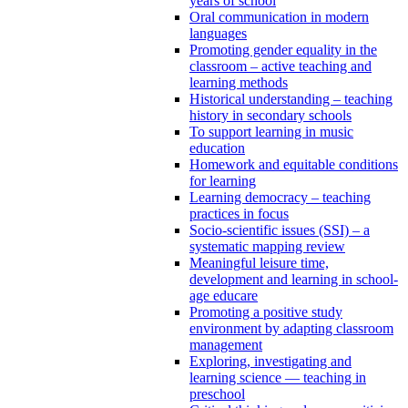
years of school
Oral communication in modern
languages
Promoting gender equality in the
classroom – active teaching and
learning methods
Historical understanding – teaching
history in secondary schools
To support learning in music
education
Homework and equitable conditions
for learning
Learning democracy – teaching
practices in focus
Socio-scientific issues (SSI) – a
systematic mapping review
Meaningful leisure time,
development and learning in school-
age educare
Promoting a positive study
environment by adapting classroom
management
Exploring, investigating and
learning science — teaching in
preschool