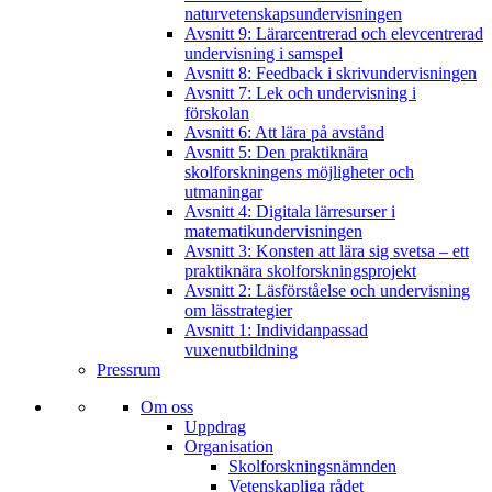
naturvetenskapsundervisningen
Avsnitt 9: Lärarcentrerad och elevcentrerad
undervisning i samspel
Avsnitt 8: Feedback i skrivundervisningen
Avsnitt 7: Lek och undervisning i
förskolan
Avsnitt 6: Att lära på avstånd
Avsnitt 5: Den praktiknära
skolforskningens möjligheter och
utmaningar
Avsnitt 4: Digitala lärresurser i
matematikundervisningen
Avsnitt 3: Konsten att lära sig svetsa – ett
praktiknära skolforskningsprojekt
Avsnitt 2: Läsförståelse och undervisning
om lässtrategier
Avsnitt 1: Individanpassad
vuxenutbildning
Pressrum
Om oss
Uppdrag
Organisation
Skolforskningsnämnden
Vetenskapliga rådet