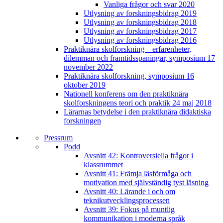
Vanliga frågor och svar 2020
Utlysning av forskningsbidrag 2019
Utlysning av forskningsbidrag 2018
Utlysning av forskningsbidrag 2017
Utlysning av forskningsbidrag 2016
Praktiknära skolforskning – erfarenheter,
dilemman och framtidsspaningar, symposium 17
november 2022
Praktiknära skolforskning, symposium 16
oktober 2019
Nationell konferens om den praktiknära
skolforskningens teori och praktik 24 maj 2018
Lärarnas betydelse i den praktiknära didaktiska
forskningen
Pressrum
Podd
Avsnitt 42: Kontroversiella frågor i
klassrummet
Avsnitt 41: Främja läsförmåga och
motivation med självständig tyst läsning
Avsnitt 40: Lärande i och om
teknikutvecklingsprocessen
Avsnitt 39: Fokus på muntlig
kommunikation i moderna språk