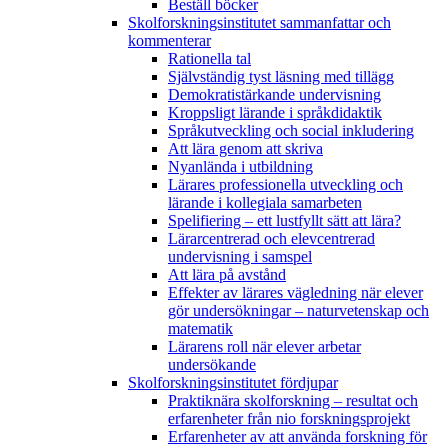
Beställ böcker
Skolforskningsinstitutet sammanfattar och
kommenterar
Rationella tal
Självständig tyst läsning med tillägg
Demokratistärkande undervisning
Kroppsligt lärande i språkdidaktik
Språkutveckling och social inkludering
Att lära genom att skriva
Nyanlända i utbildning
Lärares professionella utveckling och
lärande i kollegiala samarbeten
Spelifiering – ett lustfyllt sätt att lära?
Lärarcentrerad och elevcentrerad
undervisning i samspel
Att lära på avstånd
Effekter av lärares vägledning när elever
gör undersökningar – naturvetenskap och
matematik
Lärarens roll när elever arbetar
undersökande
Skolforskningsinstitutet fördjupar
Praktiknära skolforskning – resultat och
erfarenheter från nio forskningsprojekt
Erfarenheter av att använda forskning för