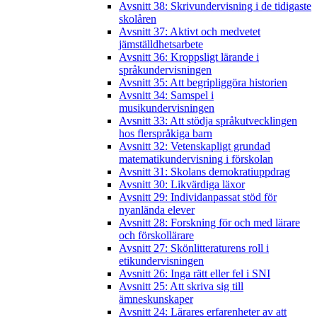
Avsnitt 38: Skrivundervisning i de tidigaste
skolåren
Avsnitt 37: Aktivt och medvetet
jämställdhetsarbete
Avsnitt 36: Kroppsligt lärande i
språkundervisningen
Avsnitt 35: Att begripliggöra historien
Avsnitt 34: Samspel i
musikundervisningen
Avsnitt 33: Att stödja språkutvecklingen
hos flerspråkiga barn
Avsnitt 32: Vetenskapligt grundad
matematikundervisning i förskolan
Avsnitt 31: Skolans demokratiuppdrag
Avsnitt 30: Likvärdiga läxor
Avsnitt 29: Individanpassat stöd för
nyanlända elever
Avsnitt 28: Forskning för och med lärare
och förskollärare
Avsnitt 27: Skönlitteraturens roll i
etikundervisningen
Avsnitt 26: Inga rätt eller fel i SNI
Avsnitt 25: Att skriva sig till
ämneskunskaper
Avsnitt 24: Lärares erfarenheter av att