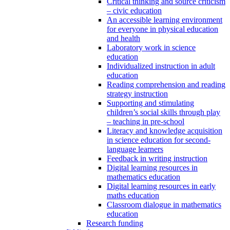
Critical thinking and source criticism
– civic education
An accessible learning environment
for everyone in physical education
and health
Laboratory work in science
education
Individualized instruction in adult
education
Reading comprehension and reading
strategy instruction
Supporting and stimulating
children’s social skills through play
– teaching in pre-school
Literacy and knowledge acquisition
in science education for second-
language learners
Feedback in writing instruction
Digital learning resources in
mathematics education
Digital learning resources in early
maths education
Classroom dialogue in mathematics
education
Research funding