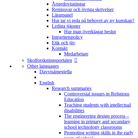
Årsredovisningar
Remissvar och övriga skrivelser
Lärarpanel
Hur tar vi reda på behovet av ny kunskap?
Lediga tjänster
Hur man överklagar beslut
Integritetspolicy
Etik och jäv
Kontakt
Medarbetare
Skolforskningsportalen
Other languages
Davvisámegiella
English
Research summaries
Controversial isssues in Religious
Education
Teaching students with intellectual
disabilities
The engineering design process –
learning in primary and secondary
school technology classrooms
Promoting writing skills in the early