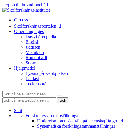
Hoppa till huvudinnehåll
Om oss
Skolforskningsportalen
Other languages
Davvisámegiella
English
Jiddisch
Meänkieli
Romani arli
Suomi
Hjälpmedel
Lyssna på webbplatsen
Lättläst
Teckenspråk
Sök:
Sök:
Sök
Start
Forskningssammanställningar
Undervisningen ska vila på vetenskaplig grund
Systematiska forskningssammanställningar