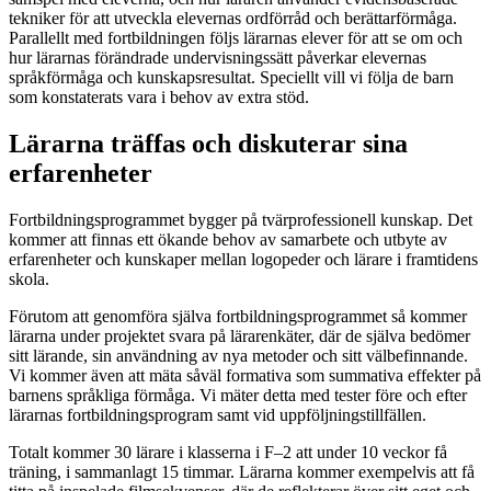
tekniker för att utveckla elevernas ordförråd och berättarförmåga.
Parallellt med fortbildningen följs lärarnas elever för att se om och
hur lärarnas förändrade undervisningssätt påverkar elevernas
språkförmåga och kunskapsresultat. Speciellt vill vi följa de barn
som konstaterats vara i behov av extra stöd.
Lärarna träffas och diskuterar sina
erfarenheter
Fortbildningsprogrammet bygger på tvärprofessionell kunskap. Det
kommer att finnas ett ökande behov av samarbete och utbyte av
erfarenheter och kunskaper mellan logopeder och lärare i framtidens
skola.
Förutom att genomföra själva fortbildningsprogrammet så kommer
lärarna under projektet svara på lärarenkäter, där de själva bedömer
sitt lärande, sin användning av nya metoder och sitt välbefinnande.
Vi kommer även att mäta såväl formativa som summativa effekter på
barnens språkliga förmåga. Vi mäter detta med tester före och efter
lärarnas fortbildningsprogram samt vid uppföljningstillfällen.
Totalt kommer 30 lärare i klasserna i F–2 att under 10 veckor få
träning, i sammanlagt 15 timmar. Lärarna kommer exempelvis att få