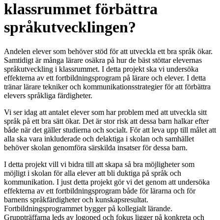
klassrummet förbättra
språkutvecklingen?
Andelen elever som behöver stöd för att utveckla ett bra språk ökar.
Samtidigt är många lärare osäkra på hur de bäst stöttar elevernas
språkutveckling i klassrummet. I detta projekt ska vi undersöka
effekterna av ett fortbildningsprogram på lärare och elever. I detta
tränar lärare tekniker och kommunikationsstrategier för att förbättra
elevers språkliga färdigheter.
Vi ser idag att antalet elever som har problem med att utveckla sitt
språk på ett bra sätt ökar. Det är stor risk att dessa barn halkar efter
både när det gäller studierna och socialt. För att leva upp till målet att
alla ska vara inkluderade och delaktiga i skolan och samhället
behöver skolan genomföra särskilda insatser för dessa barn.
I detta projekt vill vi bidra till att skapa så bra möjligheter som
möjligt i skolan för alla elever att bli duktiga på språk och
kommunikation. I just detta projekt gör vi det genom att undersöka
effekterna av ett fortbildningsprogram både för lärarna och för
barnens språkfärdigheter och kunskapsresultat.
Fortbildningsprogrammet bygger på kollegialt lärande.
Gruppträffarna leds av logoped och fokus ligger på konkreta och