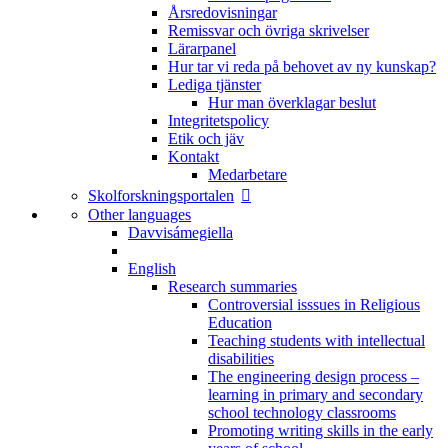
Årsredovisningar
Remissvar och övriga skrivelser
Lärarpanel
Hur tar vi reda på behovet av ny kunskap?
Lediga tjänster
Hur man överklagar beslut
Integritetspolicy
Etik och jäv
Kontakt
Medarbetare
Skolforskningsportalen
Other languages
Davvisámegiella
English
Research summaries
Controversial isssues in Religious
Education
Teaching students with intellectual
disabilities
The engineering design process –
learning in primary and secondary
school technology classrooms
Promoting writing skills in the early