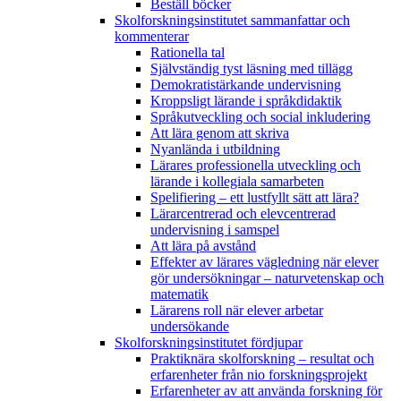
Beställ böcker
Skolforskningsinstitutet sammanfattar och
kommenterar
Rationella tal
Självständig tyst läsning med tillägg
Demokratistärkande undervisning
Kroppsligt lärande i språkdidaktik
Språkutveckling och social inkludering
Att lära genom att skriva
Nyanlända i utbildning
Lärares professionella utveckling och
lärande i kollegiala samarbeten
Spelifiering – ett lustfyllt sätt att lära?
Lärarcentrerad och elevcentrerad
undervisning i samspel
Att lära på avstånd
Effekter av lärares vägledning när elever
gör undersökningar – naturvetenskap och
matematik
Lärarens roll när elever arbetar
undersökande
Skolforskningsinstitutet fördjupar
Praktiknära skolforskning – resultat och
erfarenheter från nio forskningsprojekt
Erfarenheter av att använda forskning för