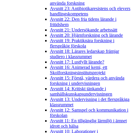
använda forskning
Avsnitt 23: Antibiotikaresistens och elevers
handlingskompetens
Avsnitt 22: Den fria tidens lärande i
fritidshem
Avsnitt 21: Undersökande arbetssätt
Avsnitt 20: Hjärnforskning och lärande
Avsnitt 19: Praktiknära forskning i
flerspråkig förskola
Avsnitt 18: Lärares ledarskap främjar
studiero i klassrummet
Avsnitt 17: Lustfyllt lärande?
Avsnitt 16: Animerad kemi, ett
Skolforskningsinstitutsprojekt
Avsnitt 15: Förstå, värdera och använda
forskning i undervisningen
Avsnitt 14: Kritiskt tänkande i
samhällskunskapsundervisningen
Avsnitt 13: Undervisning i det flerspråkiga
klassrummet
Avsnitt 12: Samspel och kommunikation i
förskolan
Avsnitt 11: En tillgänglig lärmiljö i ämnet
idrott och hälsa
Avsnitt 10: Laborationer i