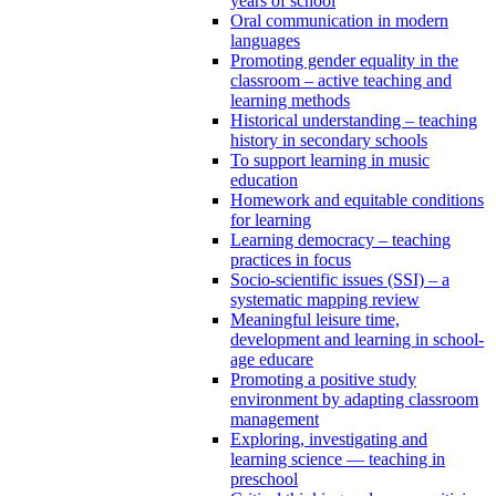
years of school
Oral communication in modern
languages
Promoting gender equality in the
classroom – active teaching and
learning methods
Historical understanding – teaching
history in secondary schools
To support learning in music
education
Homework and equitable conditions
for learning
Learning democracy – teaching
practices in focus
Socio-scientific issues (SSI) – a
systematic mapping review
Meaningful leisure time,
development and learning in school-
age educare
Promoting a positive study
environment by adapting classroom
management
Exploring, investigating and
learning science — teaching in
preschool