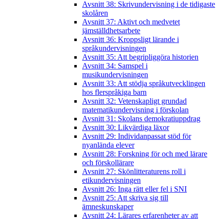
Avsnitt 38: Skrivundervisning i de tidigaste
skolåren
Avsnitt 37: Aktivt och medvetet
jämställdhetsarbete
Avsnitt 36: Kroppsligt lärande i
språkundervisningen
Avsnitt 35: Att begripliggöra historien
Avsnitt 34: Samspel i
musikundervisningen
Avsnitt 33: Att stödja språkutvecklingen
hos flerspråkiga barn
Avsnitt 32: Vetenskapligt grundad
matematikundervisning i förskolan
Avsnitt 31: Skolans demokratiuppdrag
Avsnitt 30: Likvärdiga läxor
Avsnitt 29: Individanpassat stöd för
nyanlända elever
Avsnitt 28: Forskning för och med lärare
och förskollärare
Avsnitt 27: Skönlitteraturens roll i
etikundervisningen
Avsnitt 26: Inga rätt eller fel i SNI
Avsnitt 25: Att skriva sig till
ämneskunskaper
Avsnitt 24: Lärares erfarenheter av att