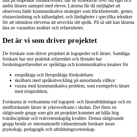
titta på inspelade filmsekvenser, där de reflekterar över sitt eget och
andra lärares samspel med elever. Lärarna får då möjlighet att
observera både kommunikativa strategier som blickbeteende, gester,
röstanvändning och talhastighet, och färdigheter i specifika tekniker
för att stimulera eleverna att utveckla sitt språk. På så sätt kan lärarna
lära av varandras insikter och erfarenheter.
Det är vi som driver projektet
De forskare som driver projektet är logopeder och lärare. Samtliga
forskare har stor praktisk erfarenhet och flertalet har
forskningserfarenhet av språkliga och kommunikativa insatser för
enspråkiga och flerspråkiga förskolebarn
skolbarn med språkutveckling på annorlunda villkor
vuxna med kommunikativa problem, som exempelvis lärare
med röstproblem.
Forskarna är verksamma vid logoped- och lärarutbildningar och en
medforskande lärare är yrkesverksam i skolan. Det finns en
rådgivande grupp som gör att projektet kommer att hålla hög
tvärdisciplinär och tvärvetenskaplig kvalitet. Denna rådgivande
grupp består av internationellt välmeriterade forskare inom
psykologi, pedagogik och utbildningsvetenskap.