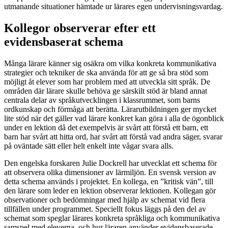
utmanande situationer hämtade ur lärares egen undervisningsvardag.
Kollegor observerar efter ett
evidensbaserat schema
Många lärare känner sig osäkra om vilka konkreta kommunikativa
strategier och tekniker de ska använda för att ge så bra stöd som
möjligt åt elever som har problem med att utveckla sitt språk. De
områden där lärare skulle behöva ge särskilt stöd är bland annat
centrala delar av språkutvecklingen i klassrummet, som barns
ordkunskap och förmåga att berätta. Lärarutbildningen ger mycket
lite stöd när det gäller vad lärare konkret kan göra i alla de ögonblick
under en lektion då det exempelvis är svårt att förstå ett barn, ett
barn har svårt att hitta ord, har svårt att förstå vad andra säger, svarar
på oväntade sätt eller helt enkelt inte vågar svara alls.
Den engelska forskaren Julie Dockrell har utvecklat ett schema för
att observera olika dimensioner av lärmiljön. En svensk version av
detta schema används i projektet. En kollega, en ”kritisk vän”, till
den lärare som leder en lektion observerar lektionen. Kollegan gör
observationer och bedömningar med hjälp av schemat vid flera
tillfällen under programmet. Speciellt fokus läggs på den del av
schemat som speglar lärares konkreta språkliga och kommunikativa
samspel med eleverna, och hur läraren använder evidensbaserade