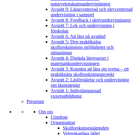
naturvetenskapsundervisningen
Avsnitt 9: Lärarcentrerad och elevcentrerad
undervisning i samspel
Avsnitt 8: Feedback i skrivundervisningen
Avsnitt 7: Lek och undervisning i
förskolan
Avsnitt 6: Att lära på avstånd
Avsnitt 5: Den praktiknära
skolforskningens möjligheter och
utmaningar
Avsnitt 4: Digitala lärresurser i
matematikundervisningen
Avsnitt 3: Konsten att lära sig svetsa – ett
praktiknära skolforskningsprojekt
Avsnitt 2: Läsförståelse och undervisning
om lässtrategier
Avsnitt 1: Individanpassad
vuxenutbildning
Pressrum
Om oss
Uppdrag
Organisation
Skolforskningsnämnden
Vetenskapliga rådet