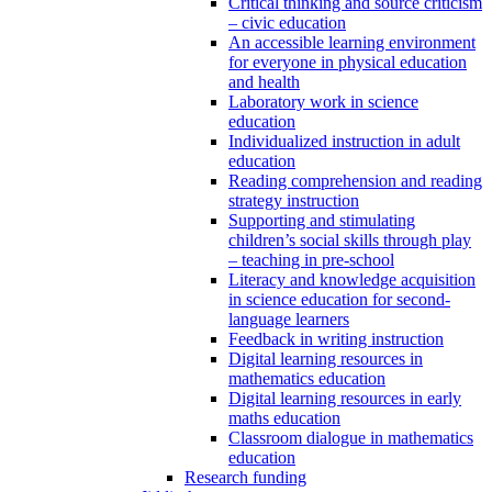
Critical thinking and source criticism
– civic education
An accessible learning environment
for everyone in physical education
and health
Laboratory work in science
education
Individualized instruction in adult
education
Reading comprehension and reading
strategy instruction
Supporting and stimulating
children’s social skills through play
– teaching in pre-school
Literacy and knowledge acquisition
in science education for second-
language learners
Feedback in writing instruction
Digital learning resources in
mathematics education
Digital learning resources in early
maths education
Classroom dialogue in mathematics
education
Research funding