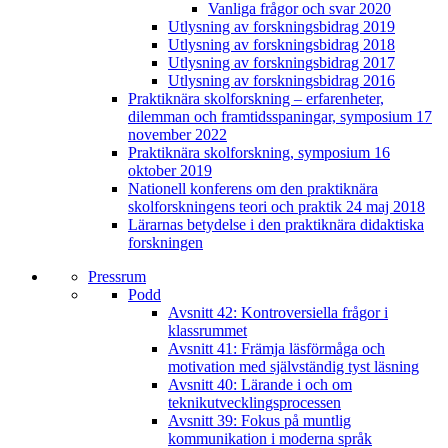
Vanliga frågor och svar 2020
Utlysning av forskningsbidrag 2019
Utlysning av forskningsbidrag 2018
Utlysning av forskningsbidrag 2017
Utlysning av forskningsbidrag 2016
Praktiknära skolforskning – erfarenheter,
dilemman och framtidsspaningar, symposium 17
november 2022
Praktiknära skolforskning, symposium 16
oktober 2019
Nationell konferens om den praktiknära
skolforskningens teori och praktik 24 maj 2018
Lärarnas betydelse i den praktiknära didaktiska
forskningen
Pressrum
Podd
Avsnitt 42: Kontroversiella frågor i
klassrummet
Avsnitt 41: Främja läsförmåga och
motivation med självständig tyst läsning
Avsnitt 40: Lärande i och om
teknikutvecklingsprocessen
Avsnitt 39: Fokus på muntlig
kommunikation i moderna språk