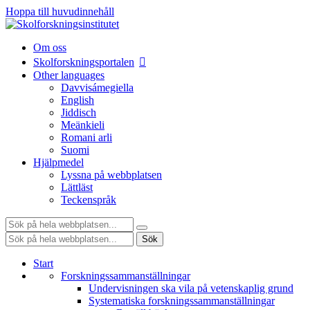
Hoppa till huvudinnehåll
Om oss
Skolforskningsportalen
Other languages
Davvisámegiella
English
Jiddisch
Meänkieli
Romani arli
Suomi
Hjälpmedel
Lyssna på webbplatsen
Lättläst
Teckenspråk
Sök:
Sök:
Sök
Start
Forskningssammanställningar
Undervisningen ska vila på vetenskaplig grund
Systematiska forskningssammanställningar