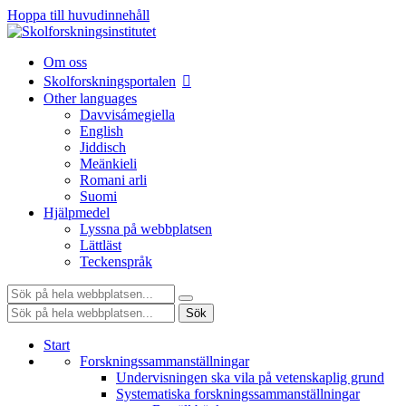
Hoppa till huvudinnehåll
Om oss
Skolforskningsportalen
Other languages
Davvisámegiella
English
Jiddisch
Meänkieli
Romani arli
Suomi
Hjälpmedel
Lyssna på webbplatsen
Lättläst
Teckenspråk
Sök:
Sök:
Sök
Start
Forskningssammanställningar
Undervisningen ska vila på vetenskaplig grund
Systematiska forskningssammanställningar