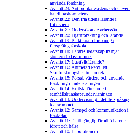
använda forskning
Avsnitt 23: Antibiotikaresistens och elevers
handlingskompetens
Avsnitt 22: Den fria tidens lärande i
fritidshem
Avsnitt 21: Undersökande arbetssätt
Avsnitt 20: Hjärnforskning och lärande
Avsnitt 19: Praktiknära forskning i
flerspråkig förskola
Avsnitt 18: Lärares ledarskap främjar
studiero i klassrummet
Avsnitt 17: Lustfyllt lärande?
Avsnitt 16: Animerad kemi, ett
Skolforskningsinstitutsprojekt
Avsnitt 15: Förstå, värdera och använda
forskning i undervisningen
Avsnitt 14: Kritiskt tänkande i
samhällskunskapsundervisningen
Avsnitt 13: Undervisning i det flerspråkiga
klassrummet
Avsnitt 12: Samspel och kommunikation i
förskolan
Avsnitt 11: En tillgänglig lärmiljö i ämnet
idrott och hälsa
Avsnitt 10: Laborationer i