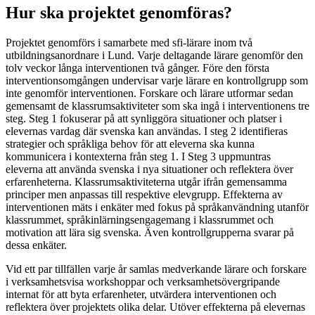
Hur ska projektet genomföras?
Projektet genomförs i samarbete med sfi-lärare inom två
utbildningsanordnare i Lund. Varje deltagande lärare genomför den
tolv veckor långa interventionen två gånger. Före den första
interventionsomgången undervisar varje lärare en kontrollgrupp som
inte genomför interventionen. Forskare och lärare utformar sedan
gemensamt de klassrumsaktiviteter som ska ingå i interventionens tre
steg. Steg 1 fokuserar på att synliggöra situationer och platser i
elevernas vardag där svenska kan användas. I steg 2 identifieras
strategier och språkliga behov för att eleverna ska kunna
kommunicera i kontexterna från steg 1. I Steg 3 uppmuntras
eleverna att använda svenska i nya situationer och reflektera över
erfarenheterna. Klassrumsaktiviteterna utgår ifrån gemensamma
principer men anpassas till respektive elevgrupp. Effekterna av
interventionen mäts i enkäter med fokus på språkanvändning utanför
klassrummet, språkinlärningsengagemang i klassrummet och
motivation att lära sig svenska. Även kontrollgrupperna svarar på
dessa enkäter.
Vid ett par tillfällen varje år samlas medverkande lärare och forskare
i verksamhetsvisa workshoppar och verksamhetsövergripande
internat för att byta erfarenheter, utvärdera interventionen och
reflektera över projektets olika delar. Utöver effekterna på elevernas