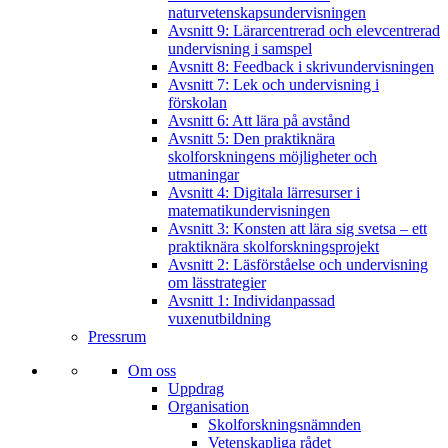
naturvetenskapsundervisningen
Avsnitt 9: Lärarcentrerad och elevcentrerad
undervisning i samspel
Avsnitt 8: Feedback i skrivundervisningen
Avsnitt 7: Lek och undervisning i
förskolan
Avsnitt 6: Att lära på avstånd
Avsnitt 5: Den praktiknära
skolforskningens möjligheter och
utmaningar
Avsnitt 4: Digitala lärresurser i
matematikundervisningen
Avsnitt 3: Konsten att lära sig svetsa – ett
praktiknära skolforskningsprojekt
Avsnitt 2: Läsförståelse och undervisning
om lässtrategier
Avsnitt 1: Individanpassad
vuxenutbildning
Pressrum
Om oss
Uppdrag
Organisation
Skolforskningsnämnden
Vetenskapliga rådet