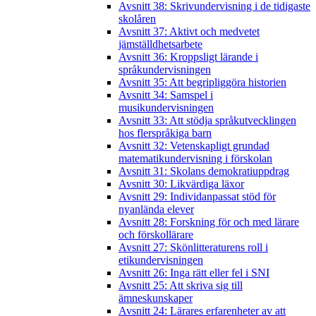
Avsnitt 38: Skrivundervisning i de tidigaste
skolåren
Avsnitt 37: Aktivt och medvetet
jämställdhetsarbete
Avsnitt 36: Kroppsligt lärande i
språkundervisningen
Avsnitt 35: Att begripliggöra historien
Avsnitt 34: Samspel i
musikundervisningen
Avsnitt 33: Att stödja språkutvecklingen
hos flerspråkiga barn
Avsnitt 32: Vetenskapligt grundad
matematikundervisning i förskolan
Avsnitt 31: Skolans demokratiuppdrag
Avsnitt 30: Likvärdiga läxor
Avsnitt 29: Individanpassat stöd för
nyanlända elever
Avsnitt 28: Forskning för och med lärare
och förskollärare
Avsnitt 27: Skönlitteraturens roll i
etikundervisningen
Avsnitt 26: Inga rätt eller fel i SNI
Avsnitt 25: Att skriva sig till
ämneskunskaper
Avsnitt 24: Lärares erfarenheter av att