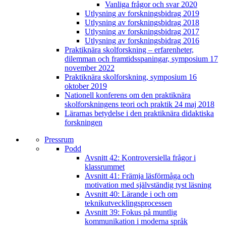
Vanliga frågor och svar 2020
Utlysning av forskningsbidrag 2019
Utlysning av forskningsbidrag 2018
Utlysning av forskningsbidrag 2017
Utlysning av forskningsbidrag 2016
Praktiknära skolforskning – erfarenheter,
dilemman och framtidsspaningar, symposium 17
november 2022
Praktiknära skolforskning, symposium 16
oktober 2019
Nationell konferens om den praktiknära
skolforskningens teori och praktik 24 maj 2018
Lärarnas betydelse i den praktiknära didaktiska
forskningen
Pressrum
Podd
Avsnitt 42: Kontroversiella frågor i
klassrummet
Avsnitt 41: Främja läsförmåga och
motivation med självständig tyst läsning
Avsnitt 40: Lärande i och om
teknikutvecklingsprocessen
Avsnitt 39: Fokus på muntlig
kommunikation i moderna språk