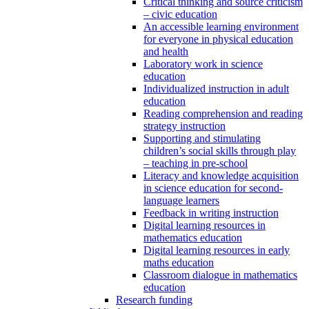
Critical thinking and source criticism
– civic education
An accessible learning environment
for everyone in physical education
and health
Laboratory work in science
education
Individualized instruction in adult
education
Reading comprehension and reading
strategy instruction
Supporting and stimulating
children’s social skills through play
– teaching in pre-school
Literacy and knowledge acquisition
in science education for second-
language learners
Feedback in writing instruction
Digital learning resources in
mathematics education
Digital learning resources in early
maths education
Classroom dialogue in mathematics
education
Research funding