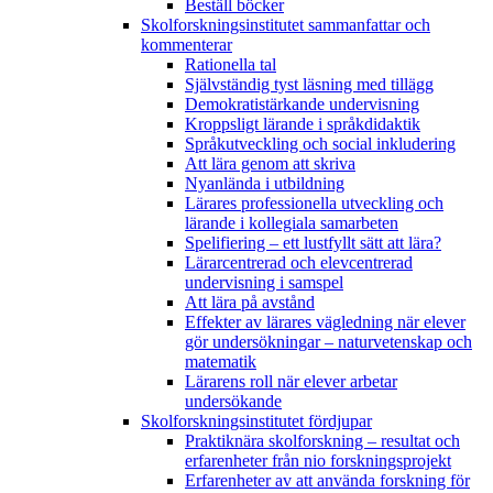
Beställ böcker
Skolforskningsinstitutet sammanfattar och
kommenterar
Rationella tal
Självständig tyst läsning med tillägg
Demokratistärkande undervisning
Kroppsligt lärande i språkdidaktik
Språkutveckling och social inkludering
Att lära genom att skriva
Nyanlända i utbildning
Lärares professionella utveckling och
lärande i kollegiala samarbeten
Spelifiering – ett lustfyllt sätt att lära?
Lärarcentrerad och elevcentrerad
undervisning i samspel
Att lära på avstånd
Effekter av lärares vägledning när elever
gör undersökningar – naturvetenskap och
matematik
Lärarens roll när elever arbetar
undersökande
Skolforskningsinstitutet fördjupar
Praktiknära skolforskning – resultat och
erfarenheter från nio forskningsprojekt
Erfarenheter av att använda forskning för