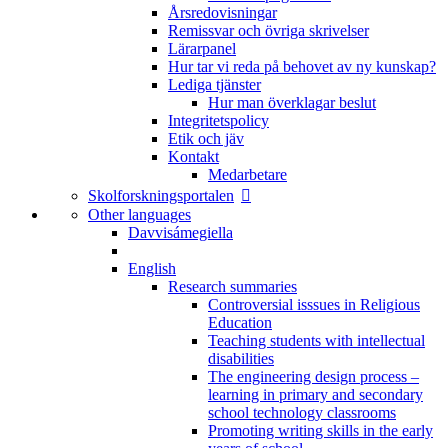
Årsredovisningar
Remissvar och övriga skrivelser
Lärarpanel
Hur tar vi reda på behovet av ny kunskap?
Lediga tjänster
Hur man överklagar beslut
Integritetspolicy
Etik och jäv
Kontakt
Medarbetare
Skolforskningsportalen
Other languages
Davvisámegiella
English
Research summaries
Controversial isssues in Religious
Education
Teaching students with intellectual
disabilities
The engineering design process –
learning in primary and secondary
school technology classrooms
Promoting writing skills in the early