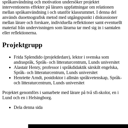
språkanvändning och motivation undersöker projektet
interventionens effekter på lärares uppfattningar om relationen
mellan språkanvändning i och utanför klassrummet. I denna del
används duoetnografisk metod med utgångspunkt i diskussioner
mellan lärare och forskare, individuella reflektioner samt eventuellt
material från undervisningen som lärarna tar med sig in i samtalen
eller reflektionerna.
Projektgrupp
Frida Splendido (projektledare), lektor i svenska som
andraspråk, Språk- och litteraturcentrum, Lunds universitet
Alastair Henry, professor i språkdidaktik särskilt engelska,
Språk- och litteraturcentrum, Lunds universitet
Henriette Arndt, postdoktor i allmän språkvetenskap, Språk-
och litteraturcentrum, Lunds universitet
Projektet genomförs i samarbete med lärare på två sfi-skolor,
en i
Lund och en i Helsingborg.
Dela denna sida