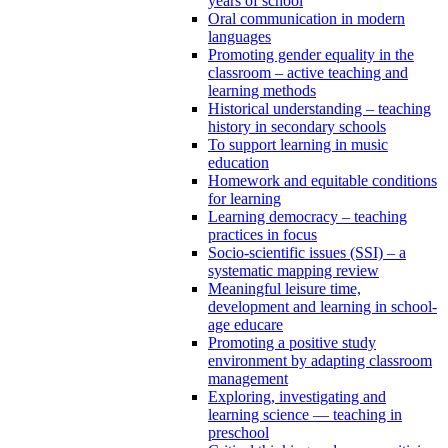
years of school
Oral communication in modern
languages
Promoting gender equality in the
classroom – active teaching and
learning methods
Historical understanding – teaching
history in secondary schools
To support learning in music
education
Homework and equitable conditions
for learning
Learning democracy – teaching
practices in focus
Socio-scientific issues (SSI) – a
systematic mapping review
Meaningful leisure time,
development and learning in school-
age educare
Promoting a positive study
environment by adapting classroom
management
Exploring, investigating and
learning science — teaching in
preschool