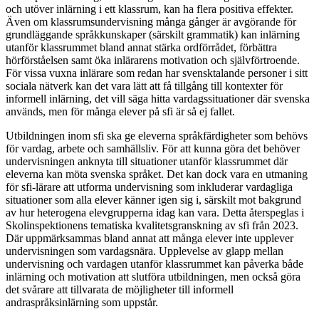
och utöver inlärning i ett klassrum, kan ha flera positiva effekter.
Även om klassrumsundervisning många gånger är avgörande för
grundläggande språkkunskaper (särskilt grammatik) kan inlärning
utanför klassrummet bland annat stärka ordförrådet, förbättra
hörförståelsen samt öka inlärarens motivation och självförtroende.
För vissa vuxna inlärare som redan har svensktalande personer i sitt
sociala nätverk kan det vara lätt att få tillgång till kontexter för
informell inlärning, det vill säga hitta vardagssituationer där svenska
används, men för många elever på sfi är så ej fallet.
Utbildningen inom sfi ska ge eleverna språkfärdigheter som behövs
för vardag, arbete och samhällsliv. För att kunna göra det behöver
undervisningen anknyta till situationer utanför klassrummet där
eleverna kan möta svenska språket. Det kan dock vara en utmaning
för sfi-lärare att utforma undervisning som inkluderar vardagliga
situationer som alla elever känner igen sig i, särskilt mot bakgrund
av hur heterogena elevgrupperna idag kan vara. Detta återspeglas i
Skolinspektionens tematiska kvalitetsgranskning av sfi från 2023.
Där uppmärksammas bland annat att många elever inte upplever
undervisningen som vardagsnära. Upplevelse av glapp mellan
undervisning och vardagen utanför klassrummet kan påverka både
inlärning och motivation att slutföra utbildningen, men också göra
det svårare att tillvarata de möjligheter till informell
andraspråksinlärning som uppstår.