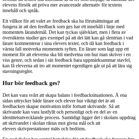
elevens försök att pröva mer avancerade alternativ för textens
innehåll och språk.
Ett villkor för att valet av feedback ska ha förutsättningar att
fungera är att den feedback som ges har ett innehåll i linje med
momentets lärandemål. Det kan tyckas självklart, men i flera av
översiktens studier ges exempel på att det lätt kan gå slentrian i vad
lärare kommenterar i sina elevers texter, och då kan feedback i
värsta fall motverka momentets syften. En lärare som lagt upp ett
moment för att eleverna ska bli medvetna om hur man skriver i en
viss genre, och sedan i sin feedback bara uppmärksammar stavfel,
kan få eleverna att tro att momentet egentligen går ut på att lära sig
stavningsregler.
Hur bör feedback ges?
Det kan vara svårt att skapa balans i feedbacksituationen. Å ena
sidan uttrycker både lärare och elever hur viktigt det är att
feedbacken skapar motivation inför fortsatt skrivande. Så att
skrivande kan vara lustfyllt och personligt och en del av en
identitetsutvecklande process. Samtidigt ligger det i skolans uppdrag
att skrivandet i skolan riktas mot givna mål och att
elevers skrivprestationer mäts och bedöms.