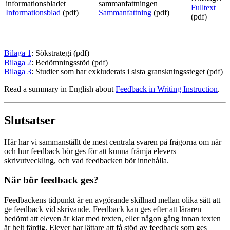
Fulltext
Informationsblad
(pdf)
Sammanfattning
(pdf)
(pdf)
Bilaga 1
: Sökstrategi (pdf)
Bilaga 2
: Bedömningsstöd (pdf)
Bilaga 3
: Studier som har exkluderats i sista granskningssteget (pdf)
Read a summary in English about
Feedback in Writing Instruction
.
Slutsatser
Här har vi sammanställt de mest centrala svaren på frågorna om när
och hur feedback bör ges för att kunna främja elevers
skrivutveckling, och vad feedbacken bör innehålla.
När bör feedback ges?
Feedbackens tidpunkt är en avgörande skillnad mellan olika sätt att
ge feedback vid skrivande. Feedback kan ges efter att läraren
bedömt att eleven är klar med texten, eller någon gång innan texten
är helt färdig. Elever har lättare att få stöd av feedback som ges