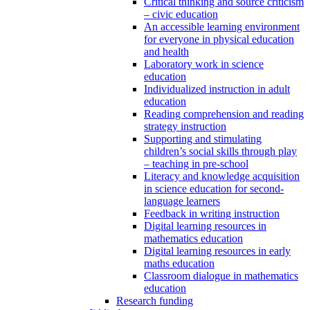
Critical thinking and source criticism
– civic education
An accessible learning environment
for everyone in physical education
and health
Laboratory work in science
education
Individualized instruction in adult
education
Reading comprehension and reading
strategy instruction
Supporting and stimulating
children’s social skills through play
– teaching in pre-school
Literacy and knowledge acquisition
in science education for second-
language learners
Feedback in writing instruction
Digital learning resources in
mathematics education
Digital learning resources in early
maths education
Classroom dialogue in mathematics
education
Research funding