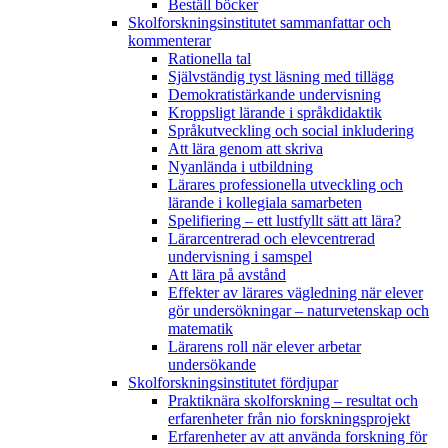
Beställ böcker
Skolforskningsinstitutet sammanfattar och
kommenterar
Rationella tal
Självständig tyst läsning med tillägg
Demokratistärkande undervisning
Kroppsligt lärande i språkdidaktik
Språkutveckling och social inkludering
Att lära genom att skriva
Nyanlända i utbildning
Lärares professionella utveckling och
lärande i kollegiala samarbeten
Spelifiering – ett lustfyllt sätt att lära?
Lärarcentrerad och elevcentrerad
undervisning i samspel
Att lära på avstånd
Effekter av lärares vägledning när elever
gör undersökningar – naturvetenskap och
matematik
Lärarens roll när elever arbetar
undersökande
Skolforskningsinstitutet fördjupar
Praktiknära skolforskning – resultat och
erfarenheter från nio forskningsprojekt
Erfarenheter av att använda forskning för