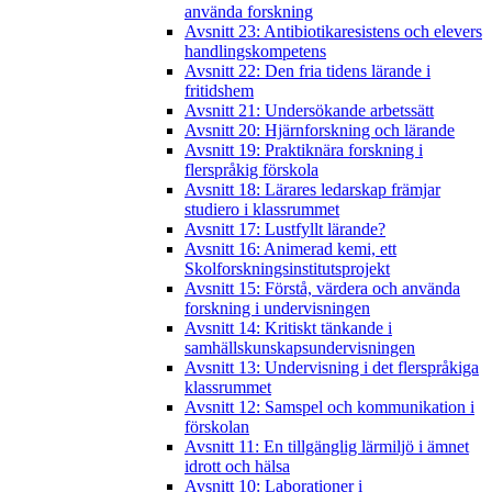
använda forskning
Avsnitt 23: Antibiotikaresistens och elevers
handlingskompetens
Avsnitt 22: Den fria tidens lärande i
fritidshem
Avsnitt 21: Undersökande arbetssätt
Avsnitt 20: Hjärnforskning och lärande
Avsnitt 19: Praktiknära forskning i
flerspråkig förskola
Avsnitt 18: Lärares ledarskap främjar
studiero i klassrummet
Avsnitt 17: Lustfyllt lärande?
Avsnitt 16: Animerad kemi, ett
Skolforskningsinstitutsprojekt
Avsnitt 15: Förstå, värdera och använda
forskning i undervisningen
Avsnitt 14: Kritiskt tänkande i
samhällskunskapsundervisningen
Avsnitt 13: Undervisning i det flerspråkiga
klassrummet
Avsnitt 12: Samspel och kommunikation i
förskolan
Avsnitt 11: En tillgänglig lärmiljö i ämnet
idrott och hälsa
Avsnitt 10: Laborationer i