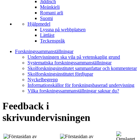
Jiddisch
Meänkieli
Romani arli
Suomi
Hjälpmedel
Lyssna på webbplatsen
Lättläst
Teckenspråk
Forskningssammanställningar
Undervisningen ska vila på vetenskaplig grund
Systematiska forskningssammanställningar
Skolforskningsinstitutet sammanfattar och kommenterar
Skolforskningsinstitutet fördjupar
Nyckelbegrepp
Informationskällor för forskningsbaserad undervisning
Vilka forskningssammanställningar saknar du?
Feedback i
skrivundervisningen