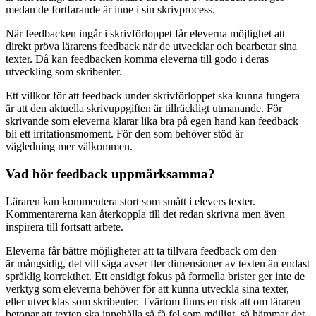
medan de fortfarande är inne i sin skrivprocess.
När feedbacken ingår i skrivförloppet får eleverna möjlighet att
direkt pröva lärarens feedback när de utvecklar och bearbetar sina
texter. Då kan feedbacken komma eleverna till godo i deras
utveckling som skribenter.
Ett villkor för att feedback under skrivförloppet ska kunna fungera
är att den aktuella skrivuppgiften är tillräckligt utmanande. För
skrivande som eleverna klarar lika bra på egen hand kan feedback
bli ett irritationsmoment. För den som behöver stöd är
vägledning mer välkommen.
Vad bör feedback uppmärksamma?
Läraren kan kommentera stort som smått i elevers texter.
Kommentarerna kan återkoppla till det redan skrivna men även
inspirera till fortsatt arbete.
Eleverna får bättre möjligheter att ta tillvara feedback om den
är mångsidig, det vill säga avser fler dimensioner av texten än endast
språklig korrekthet. Ett ensidigt fokus på formella brister ger inte de
verktyg som eleverna behöver för att kunna utveckla sina texter,
eller utvecklas som skribenter. Tvärtom finns en risk att om läraren
betonar att texten ska innehålla så få fel som möjligt, så hämmar det