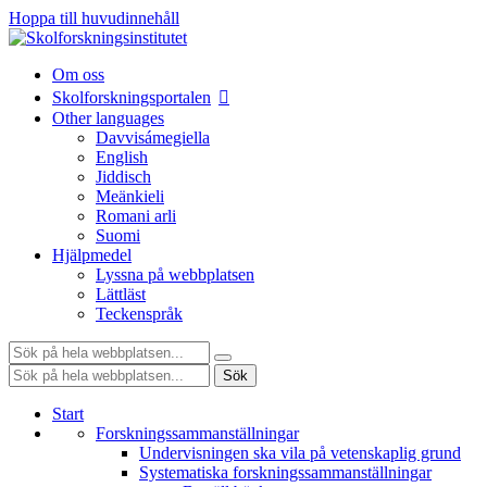
Hoppa till huvudinnehåll
Om oss
Skolforskningsportalen
Other languages
Davvisámegiella
English
Jiddisch
Meänkieli
Romani arli
Suomi
Hjälpmedel
Lyssna på webbplatsen
Lättläst
Teckenspråk
Sök:
Sök:
Sök
Start
Forskningssammanställningar
Undervisningen ska vila på vetenskaplig grund
Systematiska forskningssammanställningar