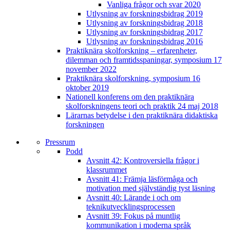
Vanliga frågor och svar 2020
Utlysning av forskningsbidrag 2019
Utlysning av forskningsbidrag 2018
Utlysning av forskningsbidrag 2017
Utlysning av forskningsbidrag 2016
Praktiknära skolforskning – erfarenheter,
dilemman och framtidsspaningar, symposium 17
november 2022
Praktiknära skolforskning, symposium 16
oktober 2019
Nationell konferens om den praktiknära
skolforskningens teori och praktik 24 maj 2018
Lärarnas betydelse i den praktiknära didaktiska
forskningen
Pressrum
Podd
Avsnitt 42: Kontroversiella frågor i
klassrummet
Avsnitt 41: Främja läsförmåga och
motivation med självständig tyst läsning
Avsnitt 40: Lärande i och om
teknikutvecklingsprocessen
Avsnitt 39: Fokus på muntlig
kommunikation i moderna språk