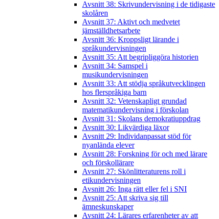
Avsnitt 38: Skrivundervisning i de tidigaste
skolåren
Avsnitt 37: Aktivt och medvetet
jämställdhetsarbete
Avsnitt 36: Kroppsligt lärande i
språkundervisningen
Avsnitt 35: Att begripliggöra historien
Avsnitt 34: Samspel i
musikundervisningen
Avsnitt 33: Att stödja språkutvecklingen
hos flerspråkiga barn
Avsnitt 32: Vetenskapligt grundad
matematikundervisning i förskolan
Avsnitt 31: Skolans demokratiuppdrag
Avsnitt 30: Likvärdiga läxor
Avsnitt 29: Individanpassat stöd för
nyanlända elever
Avsnitt 28: Forskning för och med lärare
och förskollärare
Avsnitt 27: Skönlitteraturens roll i
etikundervisningen
Avsnitt 26: Inga rätt eller fel i SNI
Avsnitt 25: Att skriva sig till
ämneskunskaper
Avsnitt 24: Lärares erfarenheter av att