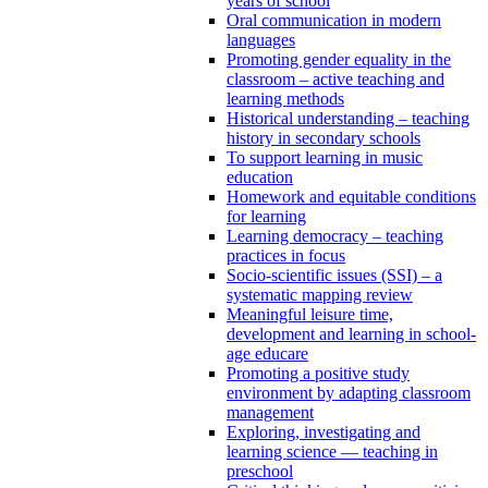
years of school
Oral communication in modern
languages
Promoting gender equality in the
classroom – active teaching and
learning methods
Historical understanding – teaching
history in secondary schools
To support learning in music
education
Homework and equitable conditions
for learning
Learning democracy – teaching
practices in focus
Socio-scientific issues (SSI) – a
systematic mapping review
Meaningful leisure time,
development and learning in school-
age educare
Promoting a positive study
environment by adapting classroom
management
Exploring, investigating and
learning science — teaching in
preschool