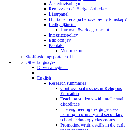
Årsredovisningar
Remissvar och övriga skrivelser
Lärarpanel
Hur tar vi reda på behovet av ny kunskap?
Lediga tjänster
Hur man överklagar beslut
Integritetspolicy
Etik och jäv
Kontakt
Medarbetare
Skolforskningsportalen
Other languages
Davvisámegiella
English
Research summaries
Controversial isssues in Religious
Education
Teaching students with intellectual
disabilities
The engineering design process –
learning in primary and secondary
school technology classrooms
Promoting writing skills in the early