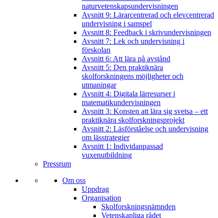
naturvetenskapsundervisningen
Avsnitt 9: Lärarcentrerad och elevcentrerad
undervisning i samspel
Avsnitt 8: Feedback i skrivundervisningen
Avsnitt 7: Lek och undervisning i
förskolan
Avsnitt 6: Att lära på avstånd
Avsnitt 5: Den praktiknära
skolforskningens möjligheter och
utmaningar
Avsnitt 4: Digitala lärresurser i
matematikundervisningen
Avsnitt 3: Konsten att lära sig svetsa – ett
praktiknära skolforskningsprojekt
Avsnitt 2: Läsförståelse och undervisning
om lässtrategier
Avsnitt 1: Individanpassad
vuxenutbildning
Pressrum
Om oss
Uppdrag
Organisation
Skolforskningsnämnden
Vetenskapliga rådet