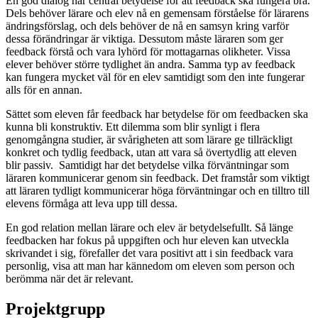
En god dialog har central betydelse för att feedback ska fungera bra.
Dels behöver lärare och elev nå en gemensam förståelse för lärarens
ändringsförslag, och dels behöver de nå en samsyn kring varför
dessa förändringar är viktiga. Dessutom måste läraren som ger
feedback förstå och vara lyhörd för mottagarnas olikheter. Vissa
elever behöver större tydlighet än andra. Samma typ av feedback
kan fungera mycket väl för en elev samtidigt som den inte fungerar
alls för en annan.
Sättet som eleven får feedback har betydelse för om feedbacken ska
kunna bli konstruktiv. Ett dilemma som blir synligt i flera
genomgångna studier, är svårigheten att som lärare ge tillräckligt
konkret och tydlig feedback, utan att vara så övertydlig att eleven
blir passiv. Samtidigt har det betydelse vilka förväntningar som
läraren kommunicerar genom sin feedback. Det framstår som viktigt
att läraren tydligt kommunicerar höga förväntningar och en tilltro till
elevens förmåga att leva upp till dessa.
En god relation mellan lärare och elev är betydelsefullt. Så länge
feedbacken har fokus på uppgiften och hur eleven kan utveckla
skrivandet i sig, förefaller det vara positivt att i sin feedback vara
personlig, visa att man har kännedom om eleven som person och
berömma när det är relevant.
Projektgrupp