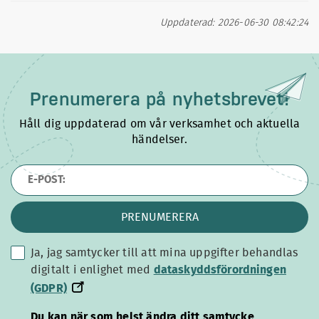
Uppdaterad: 2026-06-30 08:42:24
Prenumerera på
nyhetsbrevet!
Håll dig uppdaterad om vår verksamhet och aktuella
händelser.
PRENUMERERA
Ja, jag samtycker till att mina uppgifter behandlas
dataskyddsförordningen
digitalt i enlighet med
dataskyddsförordningen
(GDPR)
(GDPR)
Du kan när som helst ändra ditt samtycke