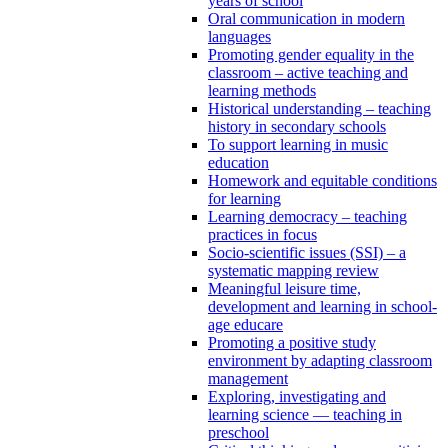
years of school
Oral communication in modern
languages
Promoting gender equality in the
classroom – active teaching and
learning methods
Historical understanding – teaching
history in secondary schools
To support learning in music
education
Homework and equitable conditions
for learning
Learning democracy – teaching
practices in focus
Socio-scientific issues (SSI) – a
systematic mapping review
Meaningful leisure time,
development and learning in school-
age educare
Promoting a positive study
environment by adapting classroom
management
Exploring, investigating and
learning science — teaching in
preschool