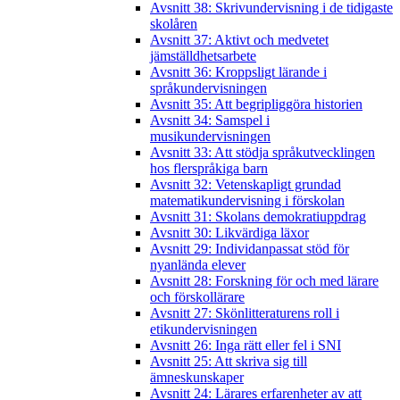
Avsnitt 38: Skrivundervisning i de tidigaste
skolåren
Avsnitt 37: Aktivt och medvetet
jämställdhetsarbete
Avsnitt 36: Kroppsligt lärande i
språkundervisningen
Avsnitt 35: Att begripliggöra historien
Avsnitt 34: Samspel i
musikundervisningen
Avsnitt 33: Att stödja språkutvecklingen
hos flerspråkiga barn
Avsnitt 32: Vetenskapligt grundad
matematikundervisning i förskolan
Avsnitt 31: Skolans demokratiuppdrag
Avsnitt 30: Likvärdiga läxor
Avsnitt 29: Individanpassat stöd för
nyanlända elever
Avsnitt 28: Forskning för och med lärare
och förskollärare
Avsnitt 27: Skönlitteraturens roll i
etikundervisningen
Avsnitt 26: Inga rätt eller fel i SNI
Avsnitt 25: Att skriva sig till
ämneskunskaper
Avsnitt 24: Lärares erfarenheter av att