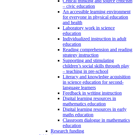
Critical thinking and source criticism
– civic education
An accessible learning environment
for everyone in physical education
and health
Laboratory work in science
education
Individualized instruction in adult
education
Reading comprehension and reading
strategy instruction
Supporting and stimulating
children’s social skills through play
– teaching in pre-school
Literacy and knowledge acquisition
in science education for second-
language learners
Feedback in writing instruction
Digital learning resources in
mathematics education
Digital learning resources in early
maths education
Classroom dialogue in mathematics
education
Research funding