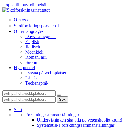
Hoppa till huvudinnehåll
Om oss
Skolforskningsportalen
Other languages
Davvisámegiella
English
Jiddisch
Meänkieli
Romani arli
Suomi
Hjälpmedel
Lyssna på webbplatsen
Lättläst
Teckenspråk
Sök:
Sök:
Sök
Start
Forskningssammanställningar
Undervisningen ska vila på vetenskaplig grund
Systematiska forskningssammanställningar