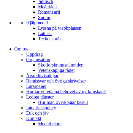
Jiddisch
Meänkieli
Romani arli
Suomi
Hjälpmedel
Lyssna på webbplatsen
Lättläst
Teckenspråk
Om oss
Uppdrag
Organisation
Skolforskningsnämnden
Vetenskapliga rådet
Årsredovisningar
Remissvar och övriga skrivelser
Lärarpanel
Hur tar vi reda på behovet av ny kunskap?
Lediga tjänster
Hur man överklagar beslut
Integritetspolicy
Etik och jäv
Kontakt
Medarbetare