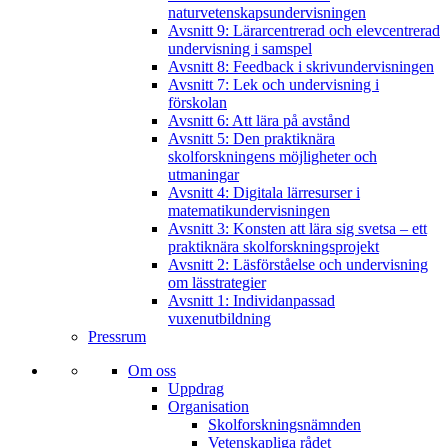
naturvetenskapsundervisningen
Avsnitt 9: Lärarcentrerad och elevcentrerad
undervisning i samspel
Avsnitt 8: Feedback i skrivundervisningen
Avsnitt 7: Lek och undervisning i
förskolan
Avsnitt 6: Att lära på avstånd
Avsnitt 5: Den praktiknära
skolforskningens möjligheter och
utmaningar
Avsnitt 4: Digitala lärresurser i
matematikundervisningen
Avsnitt 3: Konsten att lära sig svetsa – ett
praktiknära skolforskningsprojekt
Avsnitt 2: Läsförståelse och undervisning
om lässtrategier
Avsnitt 1: Individanpassad
vuxenutbildning
Pressrum
Om oss
Uppdrag
Organisation
Skolforskningsnämnden
Vetenskapliga rådet