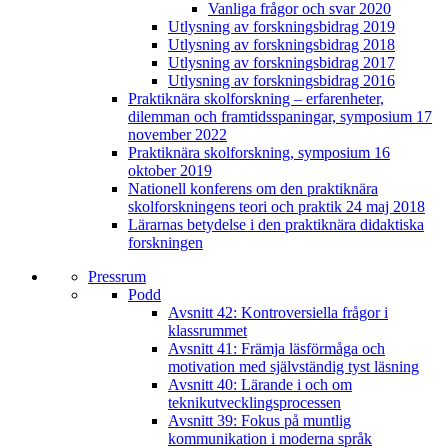
Vanliga frågor och svar 2020
Utlysning av forskningsbidrag 2019
Utlysning av forskningsbidrag 2018
Utlysning av forskningsbidrag 2017
Utlysning av forskningsbidrag 2016
Praktiknära skolforskning – erfarenheter,
dilemman och framtidsspaningar, symposium 17
november 2022
Praktiknära skolforskning, symposium 16
oktober 2019
Nationell konferens om den praktiknära
skolforskningens teori och praktik 24 maj 2018
Lärarnas betydelse i den praktiknära didaktiska
forskningen
Pressrum
Podd
Avsnitt 42: Kontroversiella frågor i
klassrummet
Avsnitt 41: Främja läsförmåga och
motivation med självständig tyst läsning
Avsnitt 40: Lärande i och om
teknikutvecklingsprocessen
Avsnitt 39: Fokus på muntlig
kommunikation i moderna språk