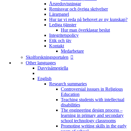
Årsredovisningar
Remissvar och övriga skrivelser
Lärarpanel
Hur tar vi reda på behovet av ny kunskap?
Lediga tjänster
Hur man överklagar beslut
Integritetspolicy
Etik och jäv
Kontakt
Medarbetare
Skolforskningsportalen
Other languages
Davvisámegiella
English
Research summaries
Controversial isssues in Religious
Education
Teaching students with intellectual
disabilities
The engineering design process –
learning in primary and secondary
school technology classrooms
Promoting writing skills in the early