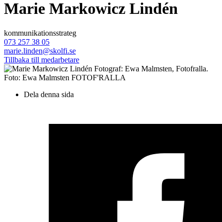
Marie Markowicz Lindén
kommunikationsstrateg
073 257 38 05
marie.linden@skolfi.se
Tillbaka till medarbetare
Foto: Ewa Malmsten FOTOF'RALLA
Dela denna sida