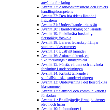
använda forskning
Avsnitt 23: Antibiotikaresistens och elevers
handlingskompetens
Avsnitt 22: Den fria tidens lärande i
fritidshem
Avsnitt 21: Undersökande arbetssätt
Avsnitt 20: Hjärnforskning och lärande
Avsnitt 19: Praktiknära forskning i
flerspråkig förskola
Avsnitt 18: Lärares ledarskap främjar
studiero i klassrummet
Avsnitt 17: Lustfyllt lärande?
Avsnitt 16: Animerad kemi, ett
Skolforskningsinstitutsprojekt
Avsnitt 15: Förstå, värdera och använda
forskning i undervisningen
Avsnitt 14: Kritiskt tänkande i
samhällskunskapsundervisningen
Avsnitt 13: Undervisning i det flerspråkiga
klassrummet
Avsnitt 12: Samspel och kommunikation i
förskolan
Avsnitt 11: En tillgänglig lärmiljö i ämnet
idrott och hälsa
Avsnitt 10: Laborationer i