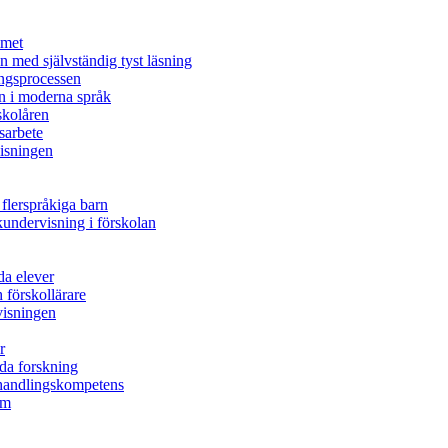
mmet
n med självständig tyst läsning
ingsprocessen
n i moderna språk
skolåren
sarbete
visningen
 flerspråkiga barn
undervisning i förskolan
da elever
 förskollärare
rvisningen
r
nda forskning
s handlingskompetens
em