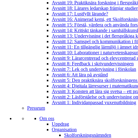
Avsnitt 19: Praktiknära forskning i flerspråk
Avsnitt 18: Lärares ledarskap främjar studie
Avsnitt 17: Lustfyllt lärande?
Avsnitt 16: Animerad kemi, ett Skolforskning
Avsnitt 15: Förstå, värdera och använda for
Avsnitt 14: Kritiskt tänkande i samhällskun
Avsnitt 13: Undervisning i det flerspråkiga
Avsnitt 12: Samspel och kommunikation i f
Avsnitt 11: En tillgänglig lärmiljö i ämnet id
Avsnitt 10: Laborationer i naturvetenskapsu
Avsnitt 9: Lärarcentrerad och elevcentrerad 
Avsnitt 8: Feedback i skrivundervisningen
Avsnitt 7: Lek och undervisning i förskolan
Avsnitt 6: Att lära på avstånd
Avsnitt 5: Den praktiknära skolforskningens
Avsnitt 4: Digitala lärresurser i matematiku
Avsnitt 3: Konsten att lära sig svetsa – ett p
Avsnitt 2: Läsförståelse och undervisning om
Avsnitt 1: Individanpassad vuxenutbildning
Pressrum
Om oss
Uppdrag
Organisation
Skolforskningsnämnden