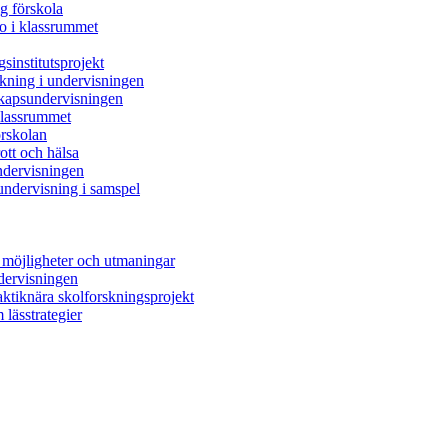
ig förskola
ro i klassrummet
sinstitutsprojekt
skning i undervisningen
skapsundervisningen
 klassrummet
örskolan
rott och hälsa
ndervisningen
undervisning i samspel
 möjligheter och utmaningar
ndervisningen
raktiknära skolforskningsprojekt
 lässtrategier