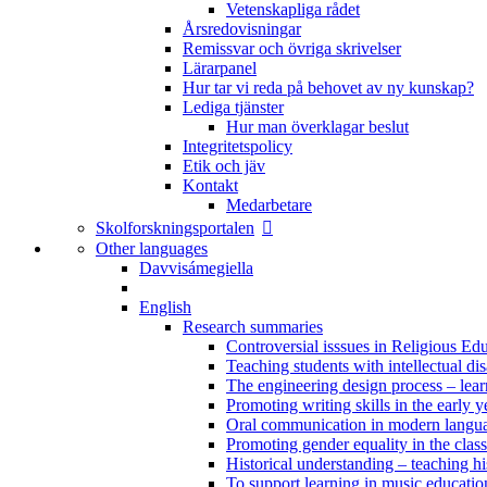
Vetenskapliga rådet
Årsredovisningar
Remissvar och övriga skrivelser
Lärarpanel
Hur tar vi reda på behovet av ny kunskap?
Lediga tjänster
Hur man överklagar beslut
Integritetspolicy
Etik och jäv
Kontakt
Medarbetare
Skolforskningsportalen
Other languages
Davvisámegiella
English
Research summaries
Controversial isssues in Religious Ed
Teaching students with intellectual disa
The engineering design process – lea
Promoting writing skills in the early y
Oral communication in modern langu
Promoting gender equality in the clas
Historical understanding – teaching h
To support learning in music educatio