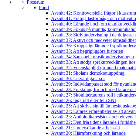
Pressrum
Podd
Avsnitt 42: Kontroversiella frågor i klassru
Avsnitt 41: Främja läsförmåga och motivatio
Avsnitt 40: Lärande i och om teknikutveckl
Avsnitt 39: Fokus på muntlig kommunikatio
Avsnitt 38: Skrivundervisning i de tidigaste 
Avsnitt 37: Aktivt och medvetet jämställdhet
Avsnitt 36: Kroppsligt lärande i språkunder
Avsnitt 35: Att begripliggöra historien
Avsnitt 34: Samspel i musikundervisningen
Avsnitt 33: Att stödja språkutvecklingen hos
Avsnitt 32: Vetenskapligt grundad matematik
Avsnitt 31: Skolans demokratiuppdrag
Avsnitt 30: Likvärdiga läxor
Avsnitt 29: Individanpassat stöd för nyanlän
Avsnitt 28: Forskning för och med lärare och
Avsnitt 27: Skönlitteraturens roll i etikunde
Avsnitt 26: Inga rätt eller fel i SNI
Avsnitt 25: Att skriva sig till ämneskunskape
Avsnitt 24: Lärares erfarenheter av att anvä
Avsnitt 23: Antibiotikaresistens och elever
Avsnitt 22: Den fria tidens lärande i fritidsh
Avsnitt 21: Undersökande arbetssätt
Avsnitt 20: Hjärnforskning och lärande