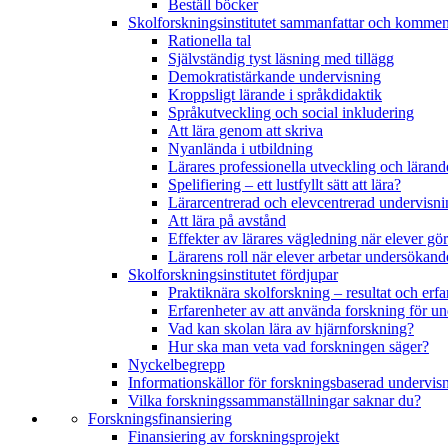
Beställ böcker
Skolforskningsinstitutet sammanfattar och kommen
Rationella tal
Självständig tyst läsning med tillägg
Demokratistärkande undervisning
Kroppsligt lärande i språkdidaktik
Språkutveckling och social inkludering
Att lära genom att skriva
Nyanlända i utbildning
Lärares professionella utveckling och lärand
Spelifiering – ett lustfyllt sätt att lära?
Lärarcentrerad och elevcentrerad undervisni
Att lära på avstånd
Effekter av lärares vägledning när elever g
Lärarens roll när elever arbetar undersökand
Skolforskningsinstitutet fördjupar
Praktiknära skolforskning – resultat och erfa
Erfarenheter av att använda forskning för u
Vad kan skolan lära av hjärnforskning?
Hur ska man veta vad forskningen säger?
Nyckelbegrepp
Informationskällor för forskningsbaserad undervis
Vilka forskningssammanställningar saknar du?
Forskningsfinansiering
Finansiering av forskningsprojekt