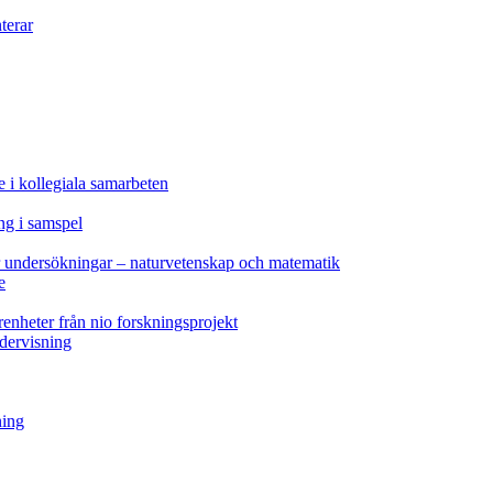
terar
e i kollegiala samarbeten
ng i samspel
ör undersökningar – naturvetenskap och matematik
e
renheter från nio forskningsprojekt
ndervisning
ning