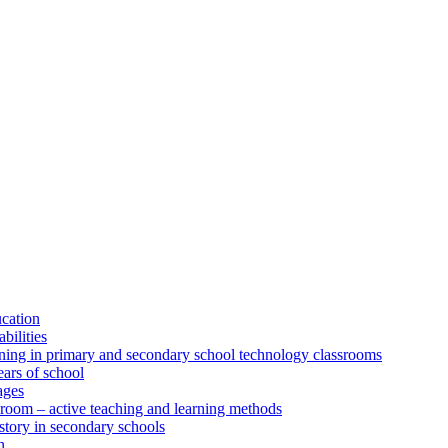
ucation
bilities
rning in primary and secondary school technology classrooms
ears of school
ages
sroom – active teaching and learning methods
istory in secondary schools
n