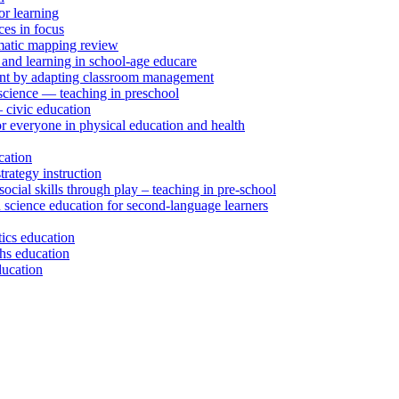
r learning
ces in focus
tematic mapping review
 and learning in school-age educare
ent by adapting classroom management
 science — teaching in preschool
– civic education
r everyone in physical education and health
cation
rategy instruction
social skills through play – teaching in pre-school
 science education for second-language learners
tics education
ths education
ducation