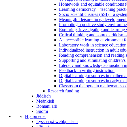
Homework and equitable conditions fo
Learning democracy – teaching practi
Socio-scientific issues (SSI) – a sys
Meaningful leisure time, development
Promoting a positive study environm
Exploring, investigating and learning
Critical thinking and source criticism 
An accessible learning environment fo
Laboratory work in science education
Individualized instruction in adult edu
Reading comprehension and reading st
Supporting and stimulating children’s 
Literacy and knowledge acquisition in
Feedback in writing instruction
Digital learning resources in mathema
Digital learning resources in early ma
Classroom dialogue in mathematics e
Research funding
Jiddisch
Meänkieli
Romani arli
Suomi
Hjälpmedel
Lyssna på webbplatsen
Lättläst