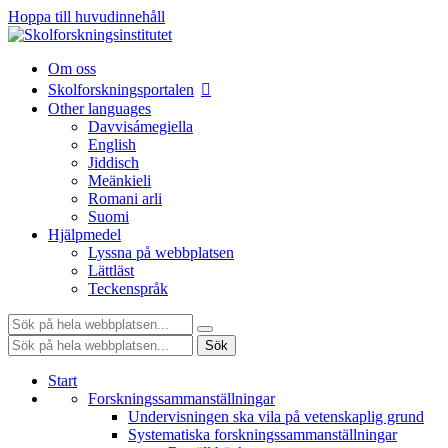
Hoppa till huvudinnehåll
Om oss
Skolforskningsportalen
Other languages
Davvisámegiella
English
Jiddisch
Meänkieli
Romani arli
Suomi
Hjälpmedel
Lyssna på webbplatsen
Lättläst
Teckenspråk
Sök:
Sök:
Sök
Start
Forskningssammanställningar
Undervisningen ska vila på vetenskaplig grund
Systematiska forskningssammanställningar