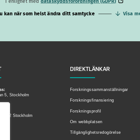
dataskyddsförordningen
i enlighet med
dataskyddsförordningen (GDPR)
(GDPR)
u kan när som helst ändra ditt samtycke
Visa m
T
DIREKTLÄNKAR
ss:
Forskningssammanställningar
an 5, Stockholm
Forskningsfinansiering
Forskningsprofil
104 62 Stockholm
Om webbplatsen
Tillgänglighetsredogörelse
00