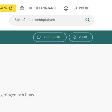
OTHER LANGUAGES
HJÄLPMEDEL
TALEN
PRESSRUM
PODD
egeringen och finns