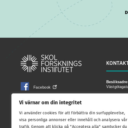
D
KONTAK
Besöksadre
Västgötagat
Facebook
Postadress:
Vi värnar om din integritet
LinkedIn
Box 17178, 
Vi använder cookies för att förbättra din surfupplevelse,
Telefon:
visa personliga annonser eller innehåll och analysera vår
Youtube
08-523 29 8
trafik. Genom att klicka på "Acceptera alla" samtycker du