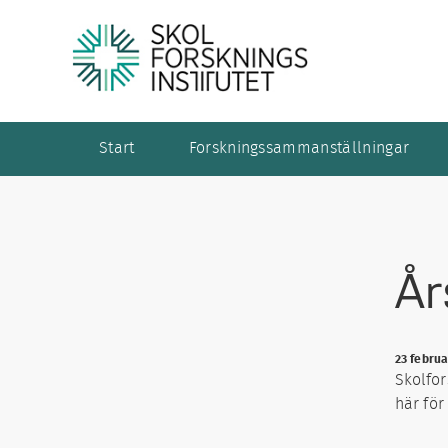
Start
Forskningssammanställningar
År
23 februa
Skolfor
här för