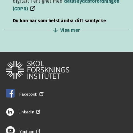
dataskyddsförordningen
digitalt i enlighet med
dataskyddsförordningen
(GDPR)
(GDPR)
Du kan när som helst ändra ditt samtycke
Visa mer
Facebook
LinkedIn
Youtube