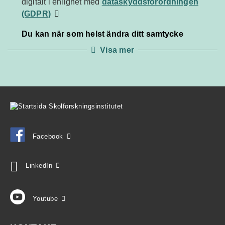
dataskyddsförordningen
digitalt i enlighet med
dataskyddsförordningen
(GDPR)
(GDPR)
Du kan när som helst ändra ditt samtycke
Visa mer
Facebook
LinkedIn
Youtube