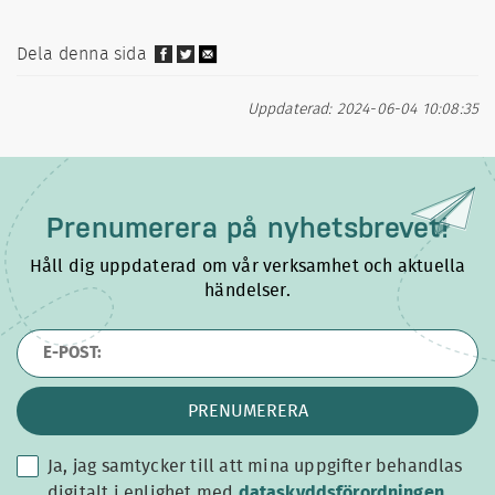
Dela denna sida
Uppdaterad: 2024-06-04 10:08:35
Prenumerera på
nyhetsbrevet!
Håll dig uppdaterad om vår verksamhet och aktuella
händelser.
PRENUMERERA
Ja, jag samtycker till att mina uppgifter behandlas
dataskyddsförordningen
digitalt i enlighet med
dataskyddsförordningen